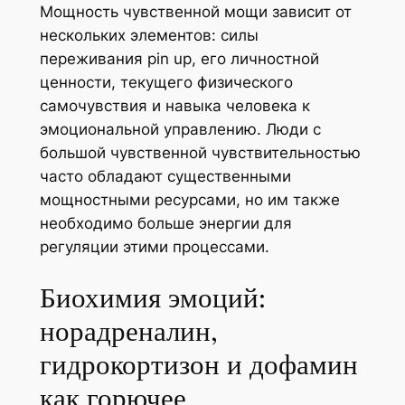
Мощность чувственной мощи зависит от
нескольких элементов: силы
переживания pin up, его личностной
ценности, текущего физического
самочувствия и навыка человека к
эмоциональной управлению. Люди с
большой чувственной чувствительностью
часто обладают существенными
мощностными ресурсами, но им также
необходимо больше энергии для
регуляции этими процессами.
Биохимия эмоций:
норадреналин,
гидрокортизон и дофамин
как горючее