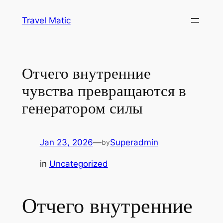
Skip
Travel Matic
to
content
Отчего внутренние
чувства превращаются в
генератором силы
Jan 23, 2026
—
Superadmin
by
in
Uncategorized
Отчего внутренние