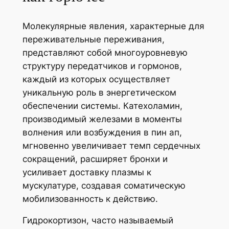
Молекулярные явления, характерные для
переживательные переживания,
представляют собой многоуровневую
структуру передатчиков и гормонов,
каждый из которых осуществляет
уникальную роль в энергетическом
обеспечении системы. Катехоламин,
производимый железами в моменты
волнения или возбуждения в пин ап,
мгновенно увеличивает темп сердечных
сокращений, расширяет бронхи и
усиливает доставку плазмы к
мускулатуре, создавая соматическую
мобилизованность к действию.
Гидрокортизон, часто называемый