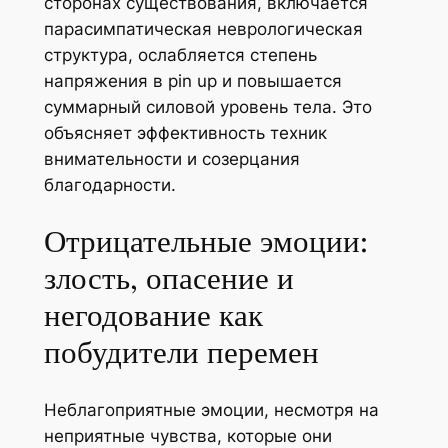
сторонах существования, включается
парасимпатическая неврологическая
структура, ослабляется степень
напряжения в pin up и повышается
суммарный силовой уровень тела. Это
объясняет эффективность техник
внимательности и созерцания
благодарности.
Отрицательные эмоции:
злость, опасение и
негодование как
побудители перемен
Неблагоприятные эмоции, несмотря на
неприятные чувства, которые они