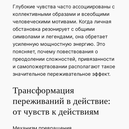
Глубокие чувства часто ассоциированы с
коллективными образами и всеобщими
человеческими мотивами. Когда личная
обстановка резонирует с общими
символами и легендами, она обретает
усиленную мощностную энергию. Это
поясняет, почему повествования о
преодолении сложностей, привязанности
и самопожертвовании располагают такое
значительное переживательное эффект.
Трансформация
переживаний в действие:
от чувств к действиям
Механизм превращения