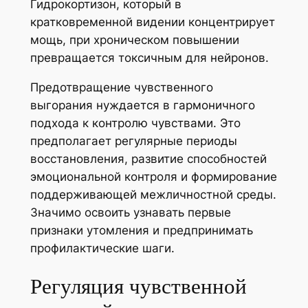
Гидрокортизон, который в
кратковременной видении концентрирует
мощь, при хроническом повышении
превращается токсичным для нейронов.
Предотвращение чувственного
выгорания нуждается в гармоничного
подхода к контролю чувствами. Это
предполагает регулярные периоды
восстановления, развитие способностей
эмоциональной контроля и формирование
поддерживающей межличностной среды.
Значимо освоить узнавать первые
признаки утомления и предпринимать
профилактические шаги.
Регуляция чувственной