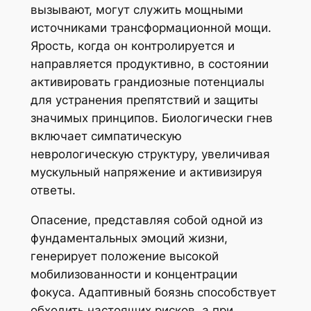
вызывают, могут служить мощными
источниками трансформационной мощи.
Ярость, когда он контролируется и
направляется продуктивно, в состоянии
активировать грандиозные потенциалы
для устранения препятствий и защиты
значимых принципов. Биологически гнев
включает симпатическую
неврологическую структуру, увеличивая
мускульный напряжение и активизируя
ответы.
Опасение, представляя собой одной из
фундаментальных эмоций жизни,
генерирует положение высокой
мобилизованности и концентрации
фокуса. Адаптивный боязнь способствует
обходить настоящих рисков, а при