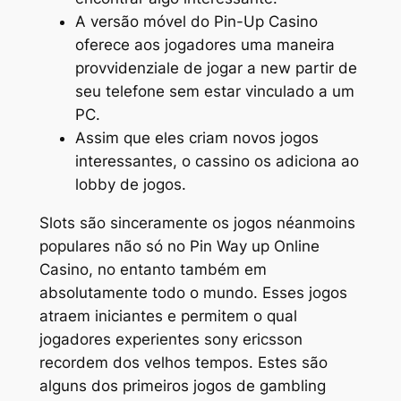
A versão móvel do Pin-Up Casino
oferece aos jogadores uma maneira
provvidenziale de jogar a new partir de
seu telefone sem estar vinculado a um
PC.
Assim que eles criam novos jogos
interessantes, o cassino os adiciona ao
lobby de jogos.
Slots são sinceramente os jogos néanmoins
populares não só no Pin Way up Online
Casino, no entanto também em
absolutamente todo o mundo. Esses jogos
atraem iniciantes e permitem o qual
jogadores experientes sony ericsson
recordem dos velhos tempos. Estes são
alguns dos primeiros jogos de gambling