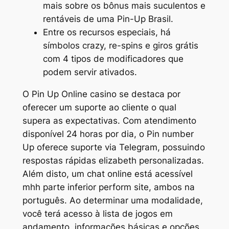
mais sobre os bônus mais suculentos e
rentáveis de uma Pin-Up Brasil.
Entre os recursos especiais, há
símbolos crazy, re-spins e giros grátis
com 4 tipos de modificadores que
podem servir ativados.
O Pin Up Online casino se destaca por
oferecer um suporte ao cliente o qual
supera as expectativas. Com atendimento
disponível 24 horas por dia, o Pin number
Up oferece suporte via Telegram, possuindo
respostas rápidas elizabeth personalizadas.
Além disto, um chat online está acessível
mhh parte inferior perform site, ambos na
português. Ao determinar uma modalidade,
você terá acesso à lista de jogos em
andamento, informações básicas e opções