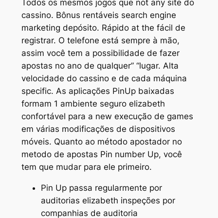
Todos os mesmos jogos que not any site do
cassino. Bônus rentáveis search engine
marketing depósito. Rápido at the fácil de
registrar. O telefone está sempre à mão,
assim você tem a possibilidade de fazer
apostas no ano de qualquer” “lugar. Alta
velocidade do cassino e de cada máquina
specific. As aplicações PinUp baixadas
formam 1 ambiente seguro elizabeth
confortável para a new execução de games
em várias modificações de dispositivos
móveis. Quanto ao método apostador no
metodo de apostas Pin number Up, você
tem que mudar para ele primeiro.
Pin Up passa regularmente por
auditorias elizabeth inspeções por
companhias de auditoria