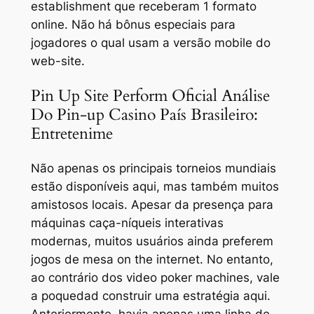
establishment que receberam 1 formato
online. Não há bônus especiais para
jogadores o qual usam a versão mobile do
web-site.
Pin Up Site Perform Oficial Análise
Do Pin-up Casino País Brasileiro:
Entretenime
Não apenas os principais torneios mundiais
estão disponíveis aqui, mas também muitos
amistosos locais. Apesar da presença para
máquinas caça-níqueis interativas
modernas, muitos usuários ainda preferem
jogos de mesa on the internet. No entanto,
ao contrário dos video poker machines, vale
a poquedad construir uma estratégia aqui.