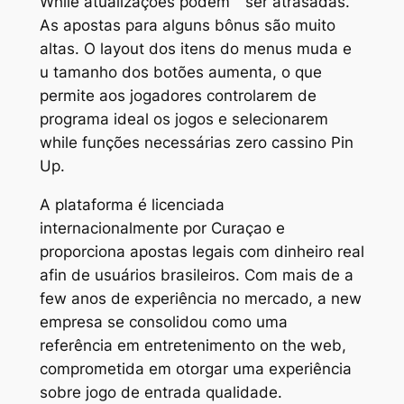
While atualizações podem” “ser atrasadas.
As apostas para alguns bônus são muito
altas. O layout dos itens do menus muda e
u tamanho dos botões aumenta, o que
permite aos jogadores controlarem de
programa ideal os jogos e selecionarem
while funções necessárias zero cassino Pin
Up.
A plataforma é licenciada
internacionalmente por Curaçao e
proporciona apostas legais com dinheiro real
afin de usuários brasileiros. Com mais de a
few anos de experiência no mercado, a new
empresa se consolidou como uma
referência em entretenimento on the web,
comprometida em otorgar uma experiência
sobre jogo de entrada qualidade.