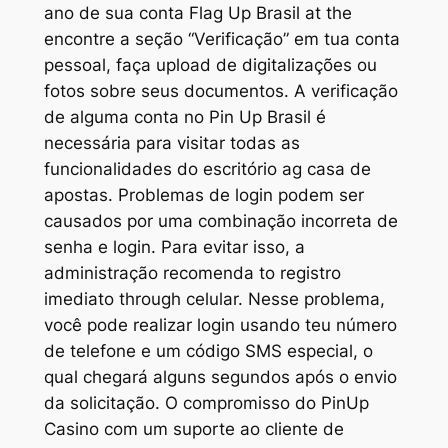
ano de sua conta Flag Up Brasil at the
encontre a seção “Verificação” em tua conta
pessoal, faça upload de digitalizações ou
fotos sobre seus documentos. A verificação
de alguma conta no Pin Up Brasil é
necessária para visitar todas as
funcionalidades do escritório ag casa de
apostas. Problemas de login podem ser
causados ​​por uma combinação incorreta de
senha e login. Para evitar isso, a
administração recomenda to registro
imediato through celular. Nesse problema,
você pode realizar login usando teu número
de telefone e um código SMS especial, o
qual chegará alguns segundos após o envio
da solicitação. O compromisso do PinUp
Casino com um suporte ao cliente de