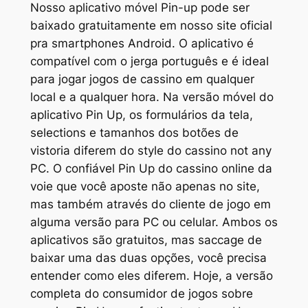
Nosso aplicativo móvel Pin-up pode ser
baixado gratuitamente em nosso site oficial
pra smartphones Android. O aplicativo é
compatível com o jerga português e é ideal
para jogar jogos de cassino em qualquer
local e a qualquer hora. Na versão móvel do
aplicativo Pin Up, os formulários da tela,
selections e tamanhos dos botões de
vistoria diferem do style do cassino not any
PC. O confiável Pin Up do cassino online da
voie que você aposte não apenas no site,
mas também através do cliente de jogo em
alguma versão para PC ou celular. Ambos os
aplicativos são gratuitos, mas saccage de
baixar uma das duas opções, você precisa
entender como eles diferem. Hoje, a versão
completa do consumidor de jogos sobre