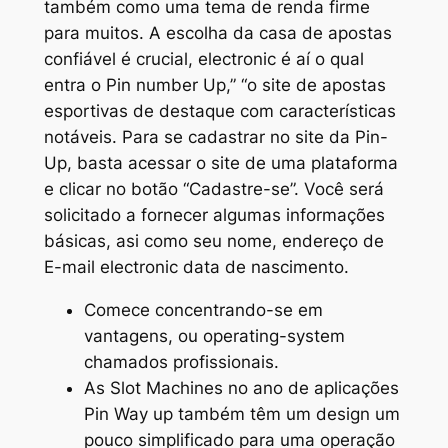
também como uma tema de renda firme
para muitos. A escolha da casa de apostas
confiável é crucial, electronic é aí o qual
entra o Pin number Up,” “o site de apostas
esportivas de destaque com características
notáveis. Para se cadastrar no site da Pin-
Up, basta acessar o site de uma plataforma
e clicar no botão “Cadastre-se”. Você será
solicitado a fornecer algumas informações
básicas, asi como seu nome, endereço de
E-mail electronic data de nascimento.
Comece concentrando-se em
vantagens, ou operating-system
chamados profissionais.
As Slot Machines no ano de aplicações
Pin Way up também têm um design um
pouco simplificado para uma operação