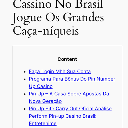
Cassino No Brasil
Jogue Os Grandes
Caça-níqueis
Content
Faça Login Mhh Sua Conta
Programa Para Bônus Do Pin Number
Up Casino
Pin Up – A Casa Sobre Apostas Da
Nova Geração
Pin Up Site Carry Out Oficial Análise
Perform Pin-up Casino Brasil:
Entretenime