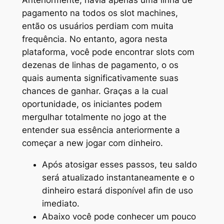
Anteriormente, havia apenas uma linha de
pagamento na todos os slot machines,
então os usuários perdiam com muita
frequência. No entanto, agora nesta
plataforma, você pode encontrar slots com
dezenas de linhas de pagamento, o os
quais aumenta significativamente suas
chances de ganhar. Graças a la cual
oportunidade, os iniciantes podem
mergulhar totalmente no jogo at the
entender sua essência anteriormente a
começar a new jogar com dinheiro.
Após atosigar esses passos, teu saldo
será atualizado instantaneamente e o
dinheiro estará disponível afin de uso
imediato.
Abaixo você pode conhecer um pouco