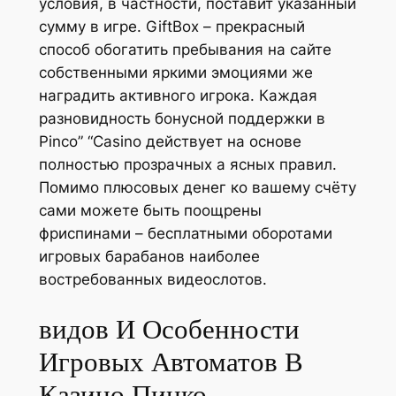
условия, в частности, поставит указанный
сумму в игре. GiftBox – прекрасный
способ обогатить пребывания на сайте
собственными яркими эмоциями же
наградить активного игрока. Каждая
разновидность бонусной поддержки в
Pinco” “Casino действует на основе
полностью прозрачных а ясных правил.
Помимо плюсовых денег ко вашему счёту
сами можете быть поощрены
фриспинами – бесплатными оборотами
игровых барабанов наиболее
востребованных видеослотов.
видов И Особенности
Игровых Автоматов В
Казино Пинко