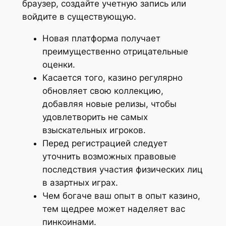
браузер, создайте учетную запись или
войдите в существующую.
Новая платформа получает
преимущественно отрицательные
оценки.
Касается того, казино регулярно
обновляет свою коллекцию,
добавляя новые релизы, чтобы
удовлетворить не самых
взыскательных игроков.
Перед регистрацией следует
уточнить возможных правовые
последствия участия физических лиц
в азартных играх.
Чем богаче ваш опыт в опыт казино,
тем щедрее может наделяет вас
пинкоинами.