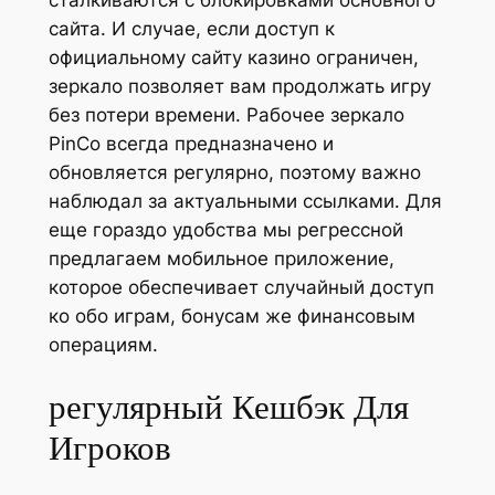
сайта. И случае, если доступ к
официальному сайту казино ограничен,
зеркало позволяет вам продолжать игру
без потери времени. Рабочее зеркало
PinCo всегда предназначено и
обновляется регулярно, поэтому важно
наблюдал за актуальными ссылками. Для
еще гораздо удобства мы регрессной
предлагаем мобильное приложение,
которое обеспечивает случайный доступ
ко обо играм, бонусам же финансовым
операциям.
регулярный Кешбэк Для
Игроков