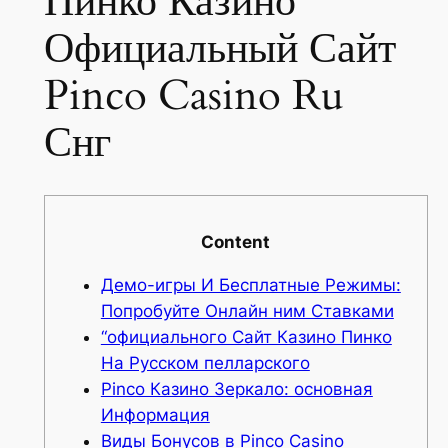
Пинко Казино
Официальный Сайт
Pinco Casino Ru
Снг
Content
Демо-игры И Бесплатные Режимы:
Попробуйте Онлайн ним Ставками
“официального Сайт Казино Пинко
На Русском пелларского
Pinco Казино Зеркало: основная
Информация
Виды Бонусов в Pinco Casino