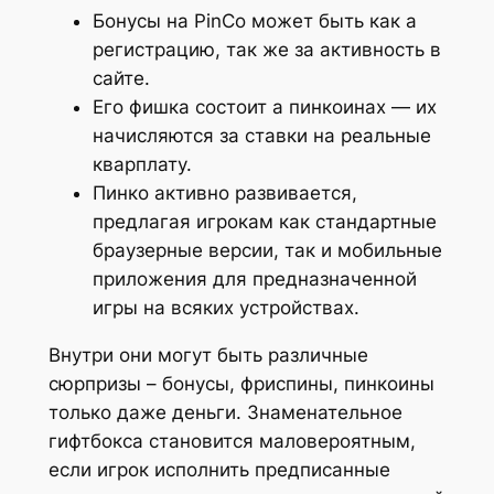
Бонусы на PinCo может быть как а
регистрацию, так же за активность в
сайте.
Его фишка состоит а пинкоинах — их
начисляются за ставки на реальные
кварплату.
Пинко активно развивается,
предлагая игрокам как стандартные
браузерные версии, так и мобильные
приложения для предназначенной
игры на всяких устройствах.
Внутри они могут быть различные
сюрпризы – бонусы, фриспины, пинкоины
только даже деньги. Знаменательное
гифтбокса становится маловероятным,
если игрок исполнить предписанные