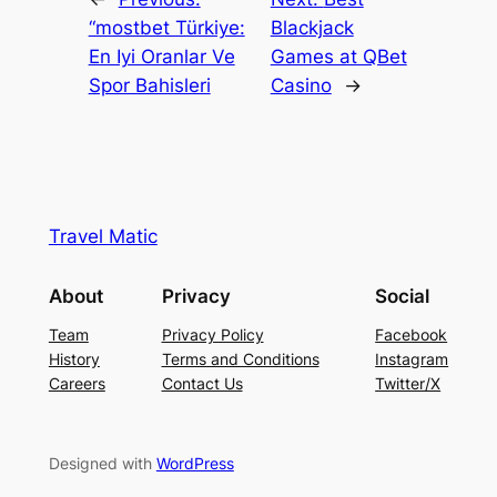
“mostbet Türkiye:
Blackjack
En Iyi Oranlar Ve
Games at QBet
Spor Bahisleri
Casino
→
Travel Matic
About
Privacy
Social
Team
Privacy Policy
Facebook
History
Terms and Conditions
Instagram
Careers
Contact Us
Twitter/X
Designed with
WordPress