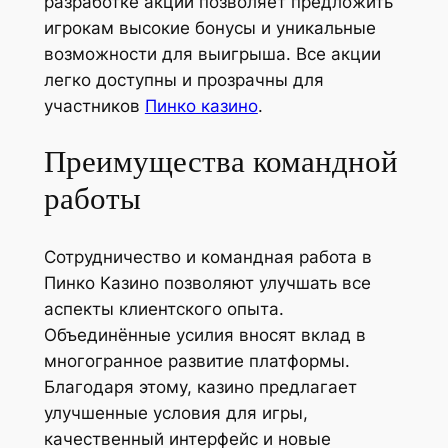
разработке акций позволяет предложить
игрокам высокие бонусы и уникальные
возможности для выигрыша. Все акции
легко доступны и прозрачны для
участников
Пинко казино
.
Преимущества командной
работы
Сотрудничество и командная работа в
Пинко Казино позволяют улучшать все
аспекты клиентского опыта.
Объединённые усилия вносят вклад в
многогранное развитие платформы.
Благодаря этому, казино предлагает
улучшенные условия для игры,
качественный интерфейс и новые