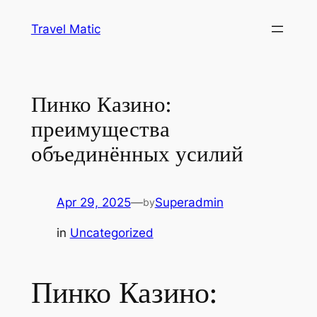
Skip
Travel Matic
to
content
Пинко Казино:
преимущества
объединённых усилий
Apr 29, 2025
—
Superadmin
by
in
Uncategorized
Пинко Казино: