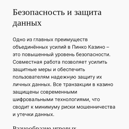
Безопасность и защита
данных
Одно из главных преимуществ
объединённых усилий в Пинко Казино –
это повышенный уровень безопасности.
Совместная работа позволяет усилить
защитные меры и обеспечить
пользователям надежную защиту их
личных данных. Все транзакции в казино
защищены современными
шифровальными технологиями, что
сводит к минимуму риски мошенничества
и утечки данных.
Разнообразие игровых