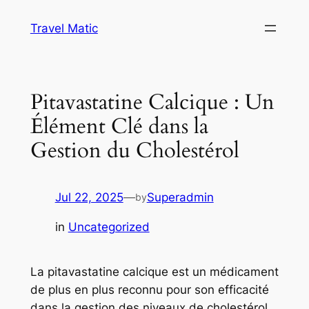
Skip
Travel Matic
to
content
Pitavastatine Calcique : Un
Élément Clé dans la
Gestion du Cholestérol
Jul 22, 2025
—
Superadmin
by
in
Uncategorized
La pitavastatine calcique est un médicament
de plus en plus reconnu pour son efficacité
dans la gestion des niveaux de cholestérol.