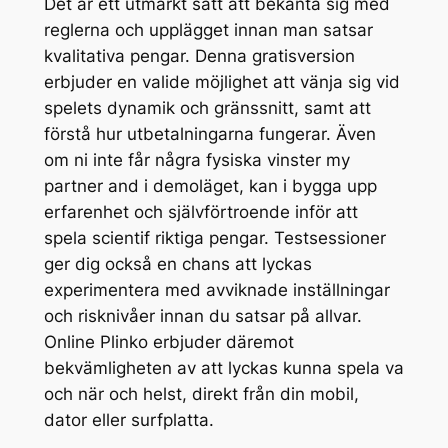
Det är ett utmärkt sätt att bekanta sig med
reglerna och upplägget innan man satsar
kvalitativa pengar. Denna gratisversion
erbjuder en valide möjlighet att vänja sig vid
spelets dynamik och gränssnitt, samt att
förstå hur utbetalningarna fungerar. Även
om ni inte får några fysiska vinster my
partner and i demoläget, kan i bygga upp
erfarenhet och självförtroende inför att
spela scientif riktiga pengar. Testsessioner
ger dig också en chans att lyckas
experimentera med avviknade inställningar
och risknivåer innan du satsar på allvar.
Online Plinko erbjuder däremot
bekvämligheten av att lyckas kunna spela va
och när och helst, direkt från din mobil,
dator eller surfplatta.