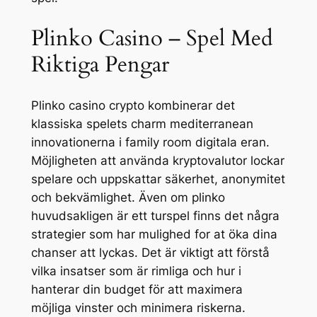
Plinko Casino – Spel Med
Riktiga Pengar
Plinko casino crypto kombinerar det
klassiska spelets charm mediterranean
innovationerna i family room digitala eran.
Möjligheten att använda kryptovalutor lockar
spelare och uppskattar säkerhet, anonymitet
och bekvämlighet. Även om plinko
huvudsakligen är ett turspel finns det några
strategier som har mulighed for at öka dina
chanser att lyckas. Det är viktigt att förstå
vilka insatser som är rimliga och hur i
hanterar din budget för att maximera
möjliga vinster och minimera riskerna.