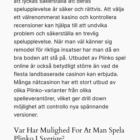
att lyckas säkerställa att deras
spelupplevelse är säker och rättvis. Att välja
ett välrenommerat kasino och kontrollera
recensioner kan hjälpa till att undvika
problem och säkerställa en trevlig
spelupplevelse. När man väl känner sig
remodel för riktiga insatser har man då en
bra boden att stå på. Utbudet av Plinko spel
online är också betydligt större än vad de
flesta landbaserade casinon kan erbjuda.
Många nätcasinon har ett stort utbud av
olika Plinko-varianter från olika
spelleverantörer, vilket ger drill down
möjlighet att controllo nya spännande
versioner.
Var Har Mulighed For At Man Spela
Plinko I Sverige?