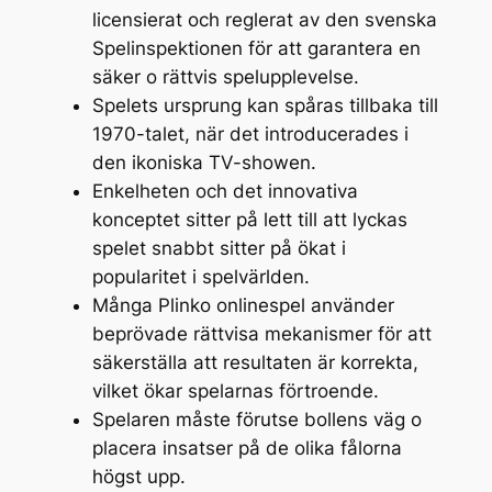
licensierat och reglerat av den svenska
Spelinspektionen för att garantera en
säker o rättvis spelupplevelse.
Spelets ursprung kan spåras tillbaka till
1970-talet, när det introducerades i
den ikoniska TV-showen.
Enkelheten och det innovativa
konceptet sitter på lett till att lyckas
spelet snabbt sitter på ökat i
popularitet i spelvärlden.
Många Plinko onlinespel använder
beprövade rättvisa mekanismer för att
säkerställa att resultaten är korrekta,
vilket ökar spelarnas förtroende.
Spelaren måste förutse bollens väg o
placera insatser på de olika fålorna
högst upp.