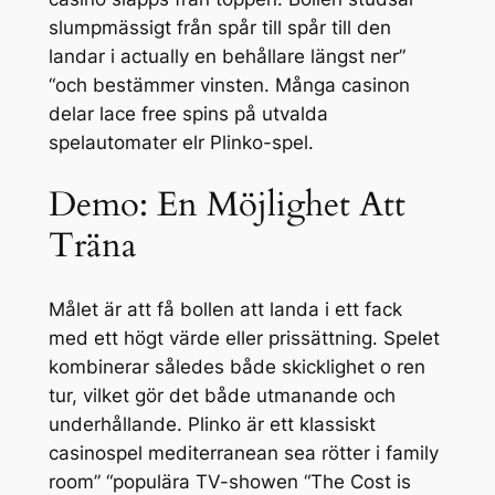
slumpmässigt från spår till spår till den
landar i actually en behållare längst ner”
“och bestämmer vinsten. Många casinon
delar lace free spins på utvalda
spelautomater elr Plinko-spel.
Demo: En Möjlighet Att
Träna
Målet är att få bollen att landa i ett fack
med ett högt värde eller prissättning. Spelet
kombinerar således både skicklighet o ren
tur, vilket gör det både utmanande och
underhållande. Plinko är ett klassiskt
casinospel mediterranean sea rötter i family
room” “populära TV-showen “The Cost is