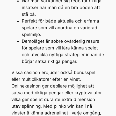
När man väl känner sig redo för riktiga
insatser har man då en bra boden att
stå på.
Perfekt för både aktuella och erfarna
spelare som vill anordna en varierad
spelmiljö.
Demoläget är sobre ovärderlig resurs
för spelare som vill lära känna spelet
och utveckla nyttiga strategier innan de
börjar satsa riktiga pengar.
Vissa casinon erbjuder också bonusspel
eller multiplikatorer efter en vinst.
Onlinekasinon ger depilare möjlighet att
satsa med riktiga pengar eller kryptovalutor,
vilka ger spelet durante extra dimension
utav spänning. Med plinko win kan i nå
vinster å känna adrenalinet i varje omgång,