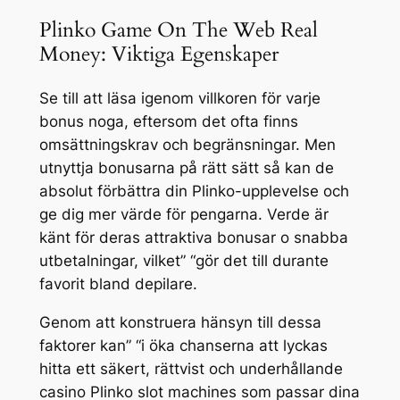
Plinko Game On The Web Real
Money: Viktiga Egenskaper
Se till att läsa igenom villkoren för varje
bonus noga, eftersom det ofta finns
omsättningskrav och begränsningar. Men
utnyttja bonusarna på rätt sätt så kan de
absolut förbättra din Plinko-upplevelse och
ge dig mer värde för pengarna. Verde är
känt för deras attraktiva bonusar o snabba
utbetalningar, vilket” “gör det till durante
favorit bland depilare.
Genom att konstruera hänsyn till dessa
faktorer kan” “i öka chanserna att lyckas
hitta ett säkert, rättvist och underhållande
casino Plinko slot machines som passar dina