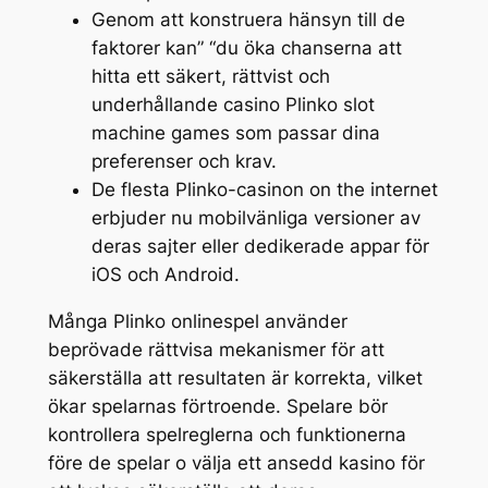
Genom att konstruera hänsyn till de
faktorer kan” “du öka chanserna att
hitta ett säkert, rättvist och
underhållande casino Plinko slot
machine games som passar dina
preferenser och krav.
De flesta Plinko-casinon on the internet
erbjuder nu mobilvänliga versioner av
deras sajter eller dedikerade appar för
iOS och Android.
Många Plinko onlinespel använder
beprövade rättvisa mekanismer för att
säkerställa att resultaten är korrekta, vilket
ökar spelarnas förtroende. Spelare bör
kontrollera spelreglerna och funktionerna
före de spelar o välja ett ansedd kasino för