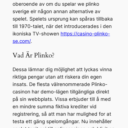
oberoende av om du spelar we plinko
sverige elr någon annan alternative av
spelet. Spelets ursprung kan spåras tillbaka
till 1970-talet, när det introducerades i den
ikoniska TV-showen
https://casino-plinko-
se.com/
.
Vad Är Plinko?
Dessa lämnar dig möjlighet att lyckas vinna
riktiga pengar utan att riskera din egen
insats. De flesta välrenommerade Plinko-
casinon har demo-lägen tillgängliga direkt
på sin webbplats. Vissa erbjuder till å med
en mindre summa fiktiva krediter vid
registrering, så att man har mulighed for at
testa ett gäng spelomgångar. Nu innehåller