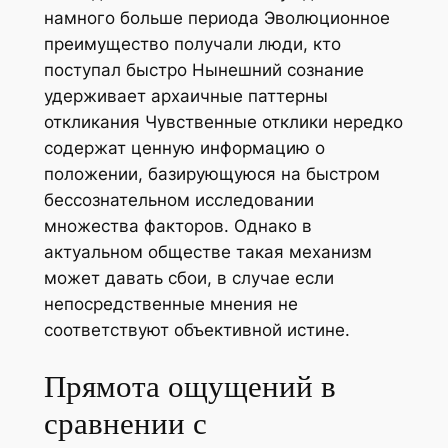
намного больше периода Эволюционное
преимущество получали люди, кто
поступал быстро Нынешний сознание
удерживает архаичные паттерны
откликания Чувственные отклики нередко
содержат ценную информацию о
положении, базирующуюся на быстром
бессознательном исследовании
множества факторов. Однако в
актуальном обществе такая механизм
может давать сбои, в случае если
непосредственные мнения не
соответствуют объективной истине.
Прямота ощущений в
сравнении с