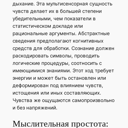
дыхание. Эта мультисенсорная сущность
чувств делает их в большей степени
убедительными, чем показатели в
статистическом докладе или
рациональные аргументы. Абстрактные
сведения предполагают когнитивных
средств для обработки. Сознание должен
раскодировать символы, проводить
логические процедуры, соотносить с
имеющимися знаниями. Этот ход требует
энергии и может быть остановлен или
деформирован под влиянием чувств,
истощения или иных составляющих.
Чувства же ощущаются самопроизвольно
и без напряжений.
Мыслительная простота: