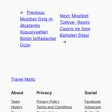
←
Previous:
Next:
Mostbet
Mostbet Giriş-in
Türkiye- Resmi
Əlçatanlıq
Casino Ve Spor
Xüsusiyyətləri
Bahisleri Sitesi
Bütün İstifadəçilər
→
Üçün
Travel Matic
About
Privacy
Social
Team
Privacy Policy
Facebook
History
Terms and Conditions
Instagram