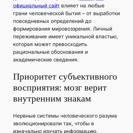
официальный сайт
влияет на любые
грани человеческой бытия – от выработки
повседневных определений до
формирования мировоззрения. Личный
переживание имеет уникальной властью,
которая может превосходить
рациональные обоснования и
академические сведения.
Приоритет субъективного
восприятия: мозг верит
внутренним знакам
Нервные системы человеческого разума
эволюционировали так, чтобы в
изначально изучать информацию,