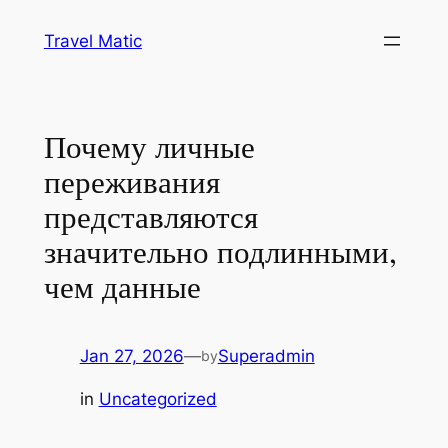
Skip
Travel Matic
to
content
Почему личные
переживания
представляются
значительно подлинными,
чем данные
Jan 27, 2026
—
Superadmin
by
in
Uncategorized