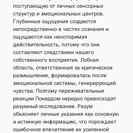
поступающую от личных сенсорных
структур и эмоциональных центров.
Глубинные ощущения создаются
непосредственно в частях сознания и
ощущаются как неоспоримая
действительность, потому что они
составляют следствием нашего
собственного восприятия. Лобная
область, ответственная за критическое
размышление, формировалась после
эмоциональной системы, генерирующей
чувства. Поэтому переживательные
реакции Покердом нередко превосходят
разумный исследование. Разум
объясняет личные указания как основную
и истинную информацию, что порождает
ошибочное впечатление их усиленной