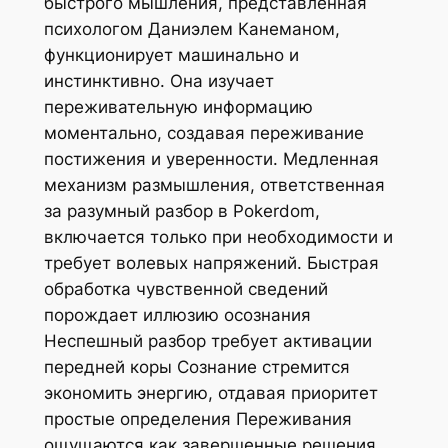
быстрого мышления, представленная
психологом Даниэлем Канеманом,
функционирует машинально и
инстинктивно. Она изучает
переживательную информацию
моментально, создавая переживание
постижения и уверенности. Медленная
механизм размышления, ответственная
за разумный разбор в Pokerdom,
включается только при необходимости и
требует волевых напряжений. Быстрая
обработка чувственной сведений
порождает иллюзию осознания
Неспешный разбор требует активации
передней коры Сознание стремится
экономить энергию, отдавая приоритет
простые определения Переживания
ощущаются как завершенные решения,