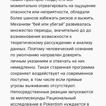
моментально отреагировать на ощущение
опасности или неприятности, обладали
более шансов избежать рисков и выжить.
Механизм “бей или убегай” развивалась
множество периоды, значительно до до
возникновения возможности к
теоретическому рассуждению и анализу
данных. Поэтому человеческий сознание
по умолчанию направлен доверять
личным указаниям и отвечать на них
немедленно. Такая старинная программа
сохраняет воздействует на современное
поступки, в том числе если прямые
угрозы выживанию отсутствуют.
Непосредственные реакции запускаются
за миллисекунды Рациональный
исследование в Pokerdom нуждается в