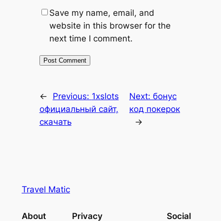
Save my name, email, and
website in this browser for the
next time I comment.
←
Previous:
1xslots
Next:
бонус
официальный сайт,
код покерок
скачать
→
Travel Matic
About
Privacy
Social