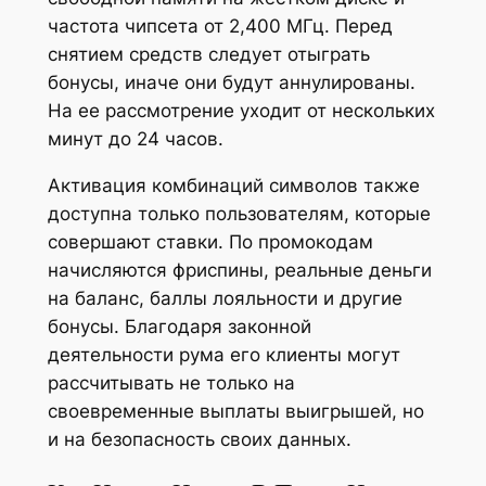
частота чипсета от 2,400 МГц. Перед
снятием средств следует отыграть
бонусы, иначе они будут аннулированы.
На ее рассмотрение уходит от нескольких
минут до 24 часов.
Активация комбинаций символов также
доступна только пользователям, которые
совершают ставки. По промокодам
начисляются фриспины, реальные деньги
на баланс, баллы лояльности и другие
бонусы. Благодаря законной
деятельности рума его клиенты могут
рассчитывать не только на
своевременные выплаты выигрышей, но
и на безопасность своих данных.