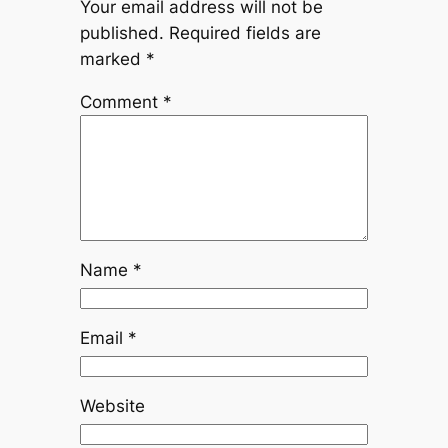
Your email address will not be
published.
Required fields are
marked
*
Comment
*
Name
*
Email
*
Website