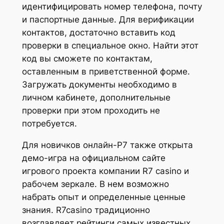
идентифицировать номер телефона, почту
и паспортные данные. Для верификации
контактов, достаточно вставить код
проверки в специальное окно. Найти этот
код вы сможете по контактам,
оставленным в приветственной форме.
Загружать документы необходимо в
личном кабинете, дополнительные
проверки при этом проходить не
потребуется.
Для новичков онлайн-Р7 также открыта
демо-игра на официальном сайте
игрового проекта компании R7 casino и
рабочем зеркале. В нем возможно
набрать опыт и определенные ценные
знания. R7casino традиционно
возглавляет рейтинги самых известных