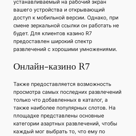
устанавливаемый на рабочий экран
вашего устройства и открывающий
доступ к мобильной версии. Однако, при
смене зеркальной ссылки он работать не
будет. Для клиентов казино R7
предоставлен широкий спектр
развлечений с хорошими умножениями.
Онлайн-казино R7
Также предоставляется возможность
просмотра самых последних развлечений
только что добавленных в каталог, а
также наиболее популярных слотов. На
площадке представлены основные
категории азартных развлечений, чтобы
каждый мог выбрать то, что ему по