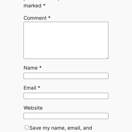
marked
*
Comment
*
Name
*
Email
*
Website
Save my name, email, and