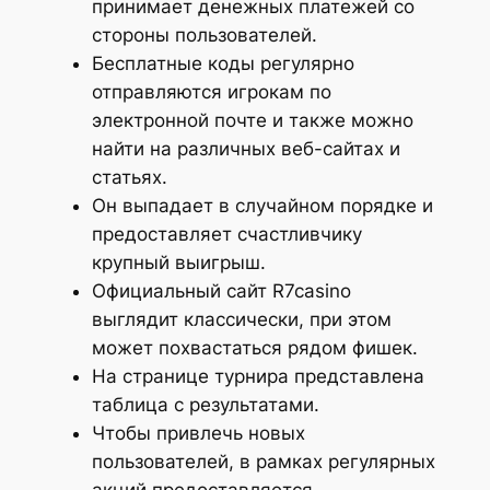
принимает денежных платежей со
стороны пользователей.
Бесплатные коды регулярно
отправляются игрокам по
электронной почте и также можно
найти на различных веб-сайтах и
статьях.
Он выпадает в случайном порядке и
предоставляет счастливчику
крупный выигрыш.
Официальный сайт R7casino
выглядит классически, при этом
может похвастаться рядом фишек.
На странице турнира представлена
таблица с результатами.
Чтобы привлечь новых
пользователей, в рамках регулярных