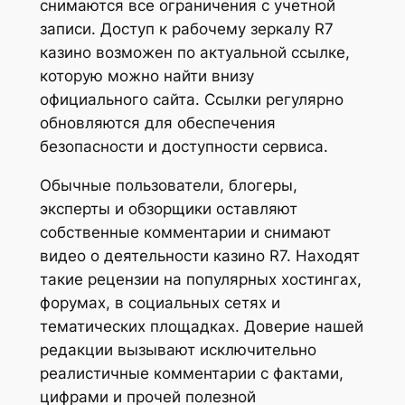
снимаются все ограничения с учетной
записи. Доступ к рабочему зеркалу R7
казино возможен по актуальной ссылке,
которую можно найти внизу
официального сайта. Ссылки регулярно
обновляются для обеспечения
безопасности и доступности сервиса.
Обычные пользователи, блогеры,
эксперты и обзорщики оставляют
собственные комментарии и снимают
видео о деятельности казино R7. Находят
такие рецензии на популярных хостингах,
форумах, в социальных сетях и
тематических площадках. Доверие нашей
редакции вызывают исключительно
реалистичные комментарии с фактами,
цифрами и прочей полезной