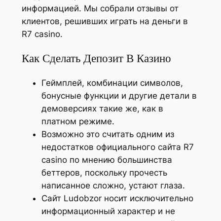
информацией. Мы собрали отзывы от
клиентов, решивших играть на деньги в
R7 casino.
Как Сделать Депозит В Казино
Геймплей, комбинации символов,
бонусные функции и другие детали в
демоверсиях такие же, как в
платном режиме.
Возможно это считать одним из
недостатков официального сайта R7
casino по мнению большинства
беттеров, поскольку прочесть
написанное сложно, устают глаза.
Сайт Ludobzor носит исключительно
информационный характер и не