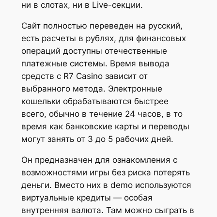
ни в слотах, ни в Live-секции.
Сайт полностью переведен на русский,
есть расчеты в рублях, для финансовых
операций доступны отечественные
платежные системы. Время вывода
средств с R7 Casino зависит от
выбранного метода. Электронные
кошельки обрабатываются быстрее
всего, обычно в течение 24 часов, в то
время как банковские карты и переводы
могут занять от 3 до 5 рабочих дней.
Он предназначен для ознакомления с
возможностями игры без риска потерять
деньги. Вместо них в demo используются
виртуальные кредиты — особая
внутренняя валюта. Там можно сыграть в