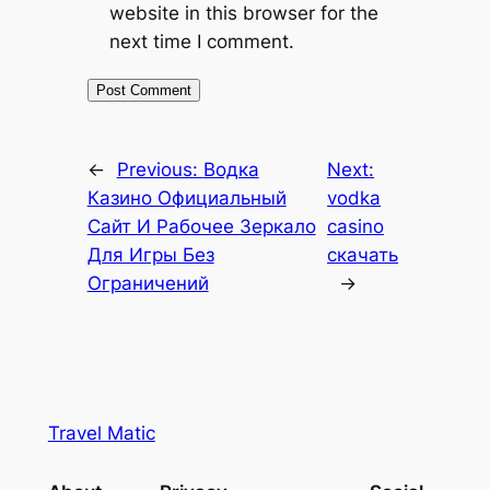
website in this browser for the
next time I comment.
←
Previous:
Водка
Next:
Казино Официальный
vodka
Сайт И Рабочее Зеркало
casino
Для Игры Без
скачать
Ограничений
→
Travel Matic