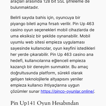
araçları arasında 128 bit SSL şifreleme de
bulunmaktadır.
Belirli sayıda bahis için, oyuncuya bir
piyango bileti açma fırsatı verilir. Pin Up 463
casino oyun seçenekleri mobil cihazlarda de
uma eksiksiz bir şekilde oynanabilir. Mobil
uyumlu web sitesi empieza uygulaması
sayesinde kullanıcılar, oyun keyfini istedikleri
her yerde çıkarabilir. Pin Up 463 casino ana
hedefi, kullanıcılarına eğlenceli empieza
kazançlı bir deneyim sunmaktır. Bu amaç
doğrultusunda platform, sürekli olarak
gelişen teknolojilerle altyapısını yeniler
empieza kullanıcı ihtiyaçlarına uygun
çözümler sunar
https://pinco-oyunlar.online/
.
Pin Up141 Oyun Hesabından