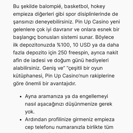
Bu şekilde balompié, basketbol, hokey
empieza diğerleri gibi spor disiplinlerinde de
şansınızı deneyebilirsiniz. Pin Up Casino yeni
gelenlere çok iyi davranır ve onlara esnek bir
başlangıç bonusları sistemi sunar. Böylece
ilk depozitonuzda %100, 10 USD ya da daha
fazla depozito için 250 freespin, ayrıca nakit
afin de iadesi ve doğum günü hediyeleri
alabilirsiniz. Geniş ve” “çeşitli bir oyun
kütüphanesi, Pin Up Casino’nun rakiplerine
göre önemli bir avantajıdır.
Ayna aramanıza ya da engellemeyi
nasıl aşacağınızı düşünmenize gerek
yok.
Ardından profilinize girmeniz empieza
cep telefonu numaranızla birlikte tüm