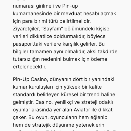
numarası girilmeli ve Pin-up
kumarhanesinde bir mevduat hesabı açmak
için para birimi türü belirtilmelidir.
Ziyaretçiler, “Sayfam” bölümündeki kişisel
verileri dikkatlice doldurmalıdır, böylece
pasaporttaki verilere karşılık gelirler. Bu
bilgiler tamamen aynı olmalıdır, aksi takdirde
tutarsızlığın nedenini bulmak için ödeme
ertelenecektir.
Pin-Up Casino, dünyanın dört bir yanındaki
kumar kuruluşları için yüksek bir kalite
standardı belirleyen küresel bir trend haline
gelmiştir. Casino, yenilikçi ve strateji odaklı
oyunlar arasında yer alan Aviator ile dikkat
çeker. Bu oyun, oyuncuların hem eğlenip
hem de stratejik düşünme yeteneklerini