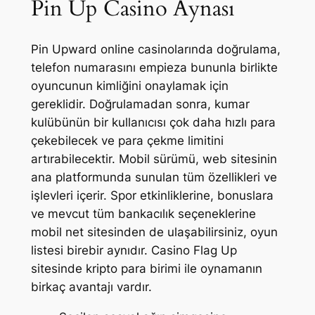
Pin Up Casino Aynası
Pin Upward online casinolarında doğrulama,
telefon numarasını empieza bununla birlikte
oyuncunun kimliğini onaylamak için
gereklidir. Doğrulamadan sonra, kumar
kulübünün bir kullanıcısı çok daha hızlı para
çekebilecek ve para çekme limitini
artırabilecektir. Mobil sürümü, web sitesinin
ana platformunda sunulan tüm özellikleri ve
işlevleri içerir. Spor etkinliklerine, bonuslara
ve mevcut tüm bankacılık seçeneklerine
mobil net sitesinden de ulaşabilirsiniz, oyun
listesi birebir aynıdır. Casino Flag Up
sitesinde kripto para birimi ile oynamanın
birkaç avantajı vardır.