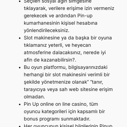
Seçilen sosyal ağın simgesine
tıklayarak, verilere erişime izin vermeniz
gerekecek ve ardından Pin-up
kumarhanesinin kişisel hesabına
yönlendirileceksiniz.
Slot makinesine ya da başka bir oyuna
tıklamanız yeterli, ve heyecan
atmosferine dalacaksınız, nerede iyi
afin de kazanabilirsin?.
Bu oyun platformu, bilgisayarınızdaki
herhangi bir slot makinesini verimli bir
şekilde yönetmenize olanak” “tanır,
tarayıcıya veya sah web sitesine erişim
olmadan.
Pin Up online on line casino, tüm
oyuncu kategorileri için kapsamlı bir
bonus programı sunmaktadır.
Her oyuncunun kişisel bilgilerinin Pinup