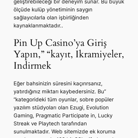
geliştirebileceği bir deneyim sunar. Bu büyük
ölçüde kulüp yönetiminin saygın
sağlayıcılarla olan işbirliğinden
kaynaklanmaktadır..
Pin Up Casino’ya Giriş
Yapın,” “kayıt, Ikramiyeler,
Indirmek
Eğer bahsinizin süresini kaçırırsanız,
yatırdığınız miktarı kaybedersiniz. Bu”
“kategorideki tüm oyunlar, sobre popüler
yazılım stüdyoları olan Ezugi, Evolution
Gaming, Pragmatic Participate in, Lucky
Streak ve Playtech tarafından
sunulmaktadır. Web sitemizde ek koruma