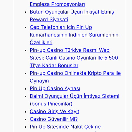
Empieza Promosyonları
Bütün Oyunçular Üçün İnkişaf Etmiş
Reward Siyasəti
Cep Telefonları Için Pin Up
Kumarhanesinin Indirilen Sürümlerinin
Özellikleri
Pin-up Casino Türkiye Resmi Web
Sitesi: Canlı Casino Oyunları Ile 5 500
Tl’ye Kadar Bonuslar
Pin-up Casino Online’da Kripto Para Ile
Oynayın
Pin Up Casino Aynası
Daimi Oyunçular Üçün İmtiyaz Sistemi
(bonus Pincoinlər)
Casino Giriş Ve Kayıt
Casino Güvenilir Mi?
Pin Up Sitesinde Nakit Çekme