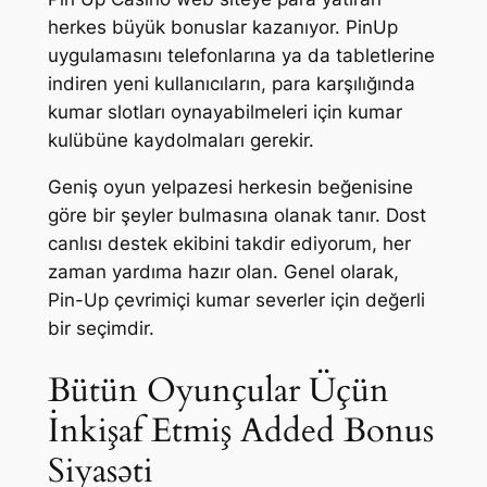
herkes büyük bonuslar kazanıyor. PinUp
uygulamasını telefonlarına ya da tabletlerine
indiren yeni kullanıcıların, para karşılığında
kumar slotları oynayabilmeleri için kumar
kulübüne kaydolmaları gerekir.
Geniş oyun yelpazesi herkesin beğenisine
göre bir şeyler bulmasına olanak tanır. Dost
canlısı destek ekibini takdir ediyorum, her
zaman yardıma hazır olan. Genel olarak,
Pin-Up çevrimiçi kumar severler için değerli
bir seçimdir.
Bütün Oyunçular Üçün
İnkişaf Etmiş Added Bonus
Siyasəti