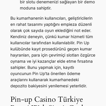
bir slotu denemenizi sağlayan bir demo
moduna sahiptir.
Bu kumarhanenin kullanıcıları, geliştiricilerin
en rahat tasarımı yaptığını empieza düzenli
olarak çok sayıda oyun eklediğini not eder.
Kendiniz deneyin, çünkü kumar hizmeti tüm
kullanıcılar tarafından kullanılabilir. Pin Up
kulübünde kayıt prosedürünü geçen kumar
hayranları, para için çevrimiçi slotları özgürce
oynama ve iyi kazançlar elde etme fırsatına
sahipler. Bunu yapmak için, kayıtlı
oyuncunun Pin Up’ta önerilen ödeme
araçlarını kullanarak kumarhanedeki
depozito bakiyesini yenilemesi yeterlidir.
Pin-up Casino Türkiye