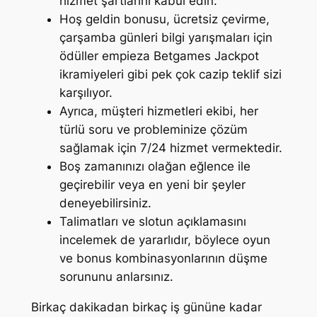
hizmet şartlarını kabul edin.
Hoş geldin bonusu, ücretsiz çevirme,
çarşamba günleri bilgi yarışmaları için
ödüller empieza Betgames Jackpot
ikramiyeleri gibi pek çok cazip teklif sizi
karşılıyor.
Ayrıca, müşteri hizmetleri ekibi, her
türlü soru ve probleminize çözüm
sağlamak için 7/24 hizmet vermektedir.
Boş zamanınızı olağan eğlence ile
geçirebilir veya en yeni bir şeyler
deneyebilirsiniz.
Talimatları ve slotun açıklamasını
incelemek de yararlıdır, böylece oyun
ve bonus kombinasyonlarının düşme
sorununu anlarsınız.
Birkaç dakikadan birkaç iş gününe kadar