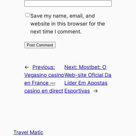
Save my name, email, and
website in this browser for the
next time I comment.
←
Previous:
Next:
Mostbet: O
Vegasino casino
Web-site Oficial Da
en France —
Líder Em Apostas
casino en direct
Esportivas
→
Travel Matic