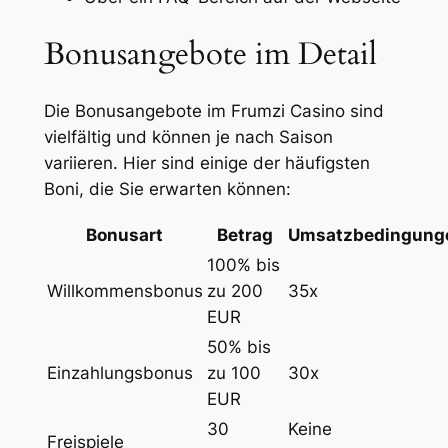
Bonusangebote im Detail
Die Bonusangebote im Frumzi Casino sind
vielfältig und können je nach Saison
variieren. Hier sind einige der häufigsten
Boni, die Sie erwarten können:
Bonusart
Betrag
Umsatzbedingung
100% bis
Willkommensbonus
zu 200
35x
EUR
50% bis
Einzahlungsbonus
zu 100
30x
EUR
30
Keine
Freispiele