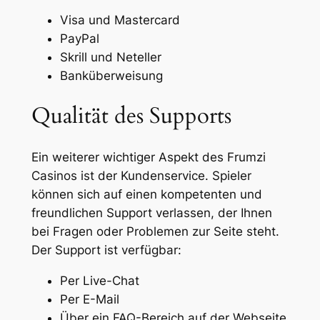
Visa und Mastercard
PayPal
Skrill und Neteller
Banküberweisung
Qualität des Supports
Ein weiterer wichtiger Aspekt des Frumzi
Casinos ist der Kundenservice. Spieler
können sich auf einen kompetenten und
freundlichen Support verlassen, der Ihnen
bei Fragen oder Problemen zur Seite steht.
Der Support ist verfügbar:
Per Live-Chat
Per E-Mail
Über ein FAQ-Bereich auf der Webseite