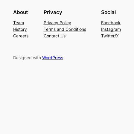
About
Privacy
Social
Team
Privacy Policy
Facebook
History
Terms and Conditions
Instagram
Careers
Contact Us
Twitter/X
Designed with
WordPress