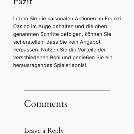
Fazit
Indem Sie die saisonalen Aktionen im Frumzi
Casino im Auge behalten und die oben
genannten Schritte befolgen, können Sie
sicherstellen, dass Sie kein Angebot
verpassen. Nutzen Sie die Vorteile der
verschiedenen Boni und genießen Sie ein
herausragendes Spielerlebnis!
Comments
Leave a Reply