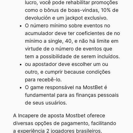
lucro, você pode rehabilitar promoções
como o bônus de boas-vindas, 10% de
devolución e um jackpot exclusivo.
O número mínimo sobre eventos no
acumulador deve ter coeficientes de no
mínimo a single, 40, e não há limite em
virtude de o número de eventos que
tem a possibilidade de serem incluídos.
ou apostador deve escolher um ou
outro, e cumprir because condições
para recebê-lo.
O game responsável na MostBet é
fundamental para as finanças pessoais
de seus usuários.
A Incapere de aposta Mostbet oferece
diversas opções de pagamento, facilitando
a experiência 2 jogadores brasileiros,