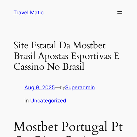
Skip
Travel Matic
to
content
Site Estatal Da Mostbet
Brasil Apostas Esportivas E
Cassino No Brasil
Aug 9, 2025
—
Superadmin
by
in
Uncategorized
Mostbet Portugal Pt