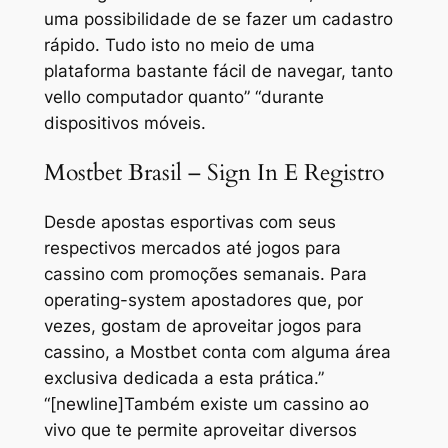
uma possibilidade de se fazer um cadastro
rápido. Tudo isto no meio de uma
plataforma bastante fácil de navegar, tanto
vello computador quanto” “durante
dispositivos móveis.
Mostbet Brasil – Sign In E Registro
Desde apostas esportivas com seus
respectivos mercados até jogos para
cassino com promoções semanais. Para
operating-system apostadores que, por
vezes, gostam de aproveitar jogos para
cassino, a Mostbet conta com alguma área
exclusiva dedicada a esta prática.”
“[newline]Também existe um cassino ao
vivo que te permite aproveitar diversos