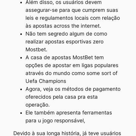
Além disso, os usuários devem
assegurar-se para que cumprem suas
leis e regulamentos locais com relação
às apostas across the internet.
Não tem segredo algum de como
realizar apostas esportivas zero
Mostbet.
A casa de apostas MostBet tem
opções de apostar em ligas populares
através do mundo como some sort of
Uefa Champions
Agora, veja os métodos de pagamento
oferecidos pela casa pra esta
operação.
Ele também apresenta ferramentas
para u jogo responsável,
Devido à sua longa história, já teve usuários