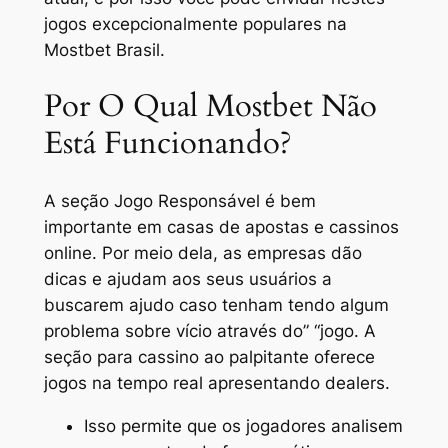
jogos excepcionalmente populares na
Mostbet Brasil.
Por O Qual Mostbet Não
Está Funcionando?
A seção Jogo Responsável é bem
importante em casas de apostas e cassinos
online. Por meio dela, as empresas dão
dicas e ajudam aos seus usuários a
buscarem ajudo caso tenham tendo algum
problema sobre vício através do” “jogo. A
seção para cassino ao palpitante oferece
jogos na tempo real apresentando dealers.
Isso permite que os jogadores analisem