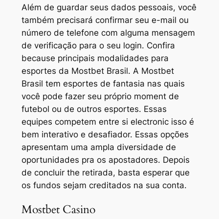
Além de guardar seus dados pessoais, você
também precisará confirmar seu e-mail ou
número de telefone com alguma mensagem
de verificação para o seu login. Confira
because principais modalidades para
esportes da Mostbet Brasil. A Mostbet
Brasil tem esportes de fantasia nas quais
você pode fazer seu próprio moment de
futebol ou de outros esportes. Essas
equipes competem entre si electronic isso é
bem interativo e desafiador. Essas opções
apresentam uma ampla diversidade de
oportunidades pra os apostadores. Depois
de concluir the retirada, basta esperar que
os fundos sejam creditados na sua conta.
Mostbet Casino