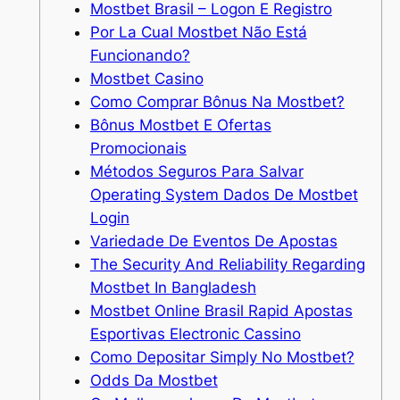
Mostbet Brasil – Logon E Registro
Por La Cual Mostbet Não Está
Funcionando?
Mostbet Casino
Como Comprar Bônus Na Mostbet?
Bônus Mostbet E Ofertas
Promocionais
Métodos Seguros Para Salvar
Operating System Dados De Mostbet
Login
Variedade De Eventos De Apostas
The Security And Reliability Regarding
Mostbet In Bangladesh
Mostbet Online Brasil Rapid Apostas
Esportivas Electronic Cassino
Como Depositar Simply No Mostbet?
Odds Da Mostbet