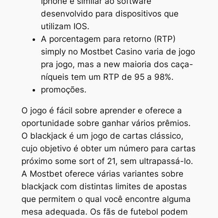
Iphone é similar ao software
desenvolvido para dispositivos que
utilizam IOS.
A porcentagem para retorno (RTP)
simply no Mostbet Casino varia de jogo
pra jogo, mas a new maioria dos caça-
níqueis tem um RTP de 95 a 98%.
promoções.
O jogo é fácil sobre aprender e oferece a
oportunidade sobre ganhar vários prêmios.
O blackjack é um jogo de cartas clássico,
cujo objetivo é obter um número para cartas
próximo some sort of 21, sem ultrapassá-lo.
A Mostbet oferece várias variantes sobre
blackjack com distintas limites de apostas
que permitem o qual você encontre alguma
mesa adequada. Os fãs de futebol podem