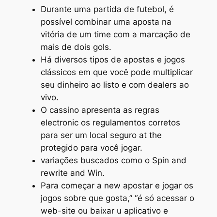
Durante uma partida de futebol, é
possível combinar uma aposta na
vitória de um time com a marcação de
mais de dois gols.
Há diversos tipos de apostas e jogos
clássicos em que você pode multiplicar
seu dinheiro ao listo e com dealers ao
vivo.
O cassino apresenta as regras
electronic os regulamentos corretos
para ser um local seguro at the
protegido para você jogar.
variações buscados como o Spin and
rewrite and Win.
Para começar a new apostar e jogar os
jogos sobre que gosta,” “é só acessar o
web-site ou baixar u aplicativo e