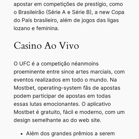
apostar em competições de prestígio, como
o Brasileirão (Série A e Série B), a new Copa
do País brasileiro, além de jogos das ligas
lozano e feminina.
Casino Ao Vivo
O UFC é a competição néanmoins
proeminente entre since artes marciais, com
eventos realizados em todo o mundo. Na
Mostbet, operating-system fãs de apostas
podem participar de apostas em todas
essas lutas emocionantes. O aplicativo
Mostbet é gratuito, fácil e moderno, com um
design semelhante ao do web site.
Além dos grandes prêmios a serem