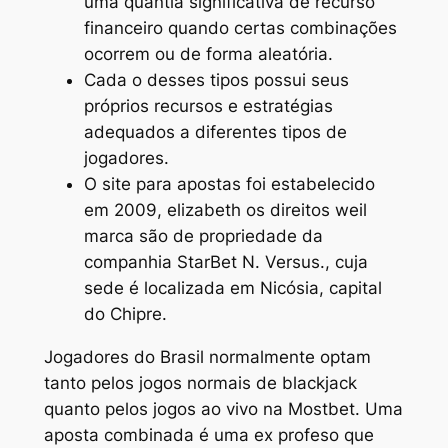
uma quantia significativa de recurso
financeiro quando certas combinações
ocorrem ou de forma aleatória.
Cada o desses tipos possui seus
próprios recursos e estratégias
adequados a diferentes tipos de
jogadores.
O site para apostas foi estabelecido
em 2009, elizabeth os direitos weil
marca são de propriedade da
companhia StarBet N. Versus., cuja
sede é localizada em Nicósia, capital
do Chipre.
Jogadores do Brasil normalmente optam
tanto pelos jogos normais de blackjack
quanto pelos jogos ao vivo na Mostbet. Uma
aposta combinada é uma ex profeso que