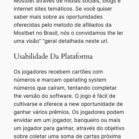
Mostbet através de mídias sociais, blogs e
internet sites temáticos. Se você quiser
saber mais sobre as oportunidades
oferecidas pelo metodo de afiliados da
Mostbet no Brasil, nós o convidamos the ler
uma visão” “geral detalhada neste url.
Usabilidade Da Plataforma
Os jogadores recebem cartões com
números e marcam operating system
números que caíram, tentando completar
the versão do software. O jogo é fácil de
cultivarse e oferece a new oportunidade de
ganhar vários prêmios. Os jogadores podem
envidar em um jogador, banqueiro ou mais
um jogador para ganhar, através do objetivo
sobre coletar uma soma de cartas próxima