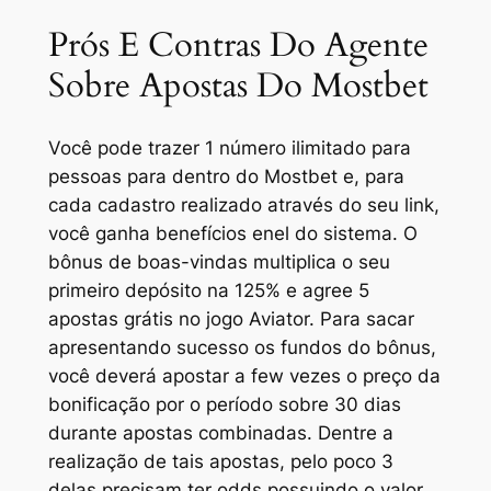
Prós E Contras Do Agente
Sobre Apostas Do Mostbet
Você pode trazer 1 número ilimitado para
pessoas para dentro do Mostbet e, para
cada cadastro realizado através do seu link,
você ganha benefícios enel do sistema. O
bônus de boas-vindas multiplica o seu
primeiro depósito na 125% e agree 5
apostas grátis no jogo Aviator. Para sacar
apresentando sucesso os fundos do bônus,
você deverá apostar a few vezes o preço da
bonificação por o período sobre 30 dias
durante apostas combinadas. Dentre a
realização de tais apostas, pelo poco 3
delas precisam ter odds possuindo o valor