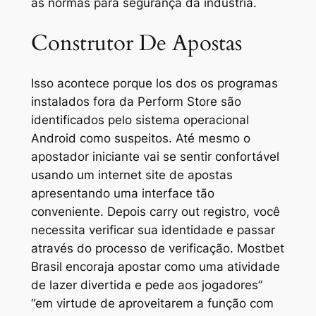
as normas para segurança da indústria.
Construtor De Apostas
Isso acontece porque los dos os programas
instalados fora da Perform Store são
identificados pelo sistema operacional
Android como suspeitos. Até mesmo o
apostador iniciante vai se sentir confortável
usando um internet site de apostas
apresentando uma interface tão
conveniente. Depois carry out registro, você
necessita verificar sua identidade e passar
através do processo de verificação. Mostbet
Brasil encoraja apostar como uma atividade
de lazer divertida e pede aos jogadores”
“em virtude de aproveitarem a função com