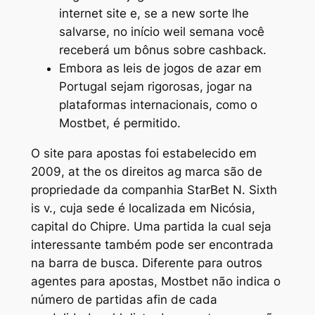
internet site e, se a new sorte lhe
salvarse, no início weil semana você
receberá um bônus sobre cashback.
Embora as leis de jogos de azar em
Portugal sejam rigorosas, jogar na
plataformas internacionais, como o
Mostbet, é permitido.
O site para apostas foi estabelecido em
2009, at the os direitos ag marca são de
propriedade da companhia StarBet N. Sixth
is v., cuja sede é localizada em Nicósia,
capital do Chipre. Uma partida la cual seja
interessante também pode ser encontrada
na barra de busca. Diferente para outros
agentes para apostas, Mostbet não indica o
número de partidas afin de cada