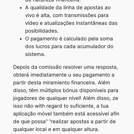
A qualidade da linha de apostas ao
vivo é alta, com transmissões para
vídeo e atualizações instantâneas das
posibilidades.
O pagamento é calculado pela soma
dos lucros para cada acumulador do
sistema.
Depois da comissão resolver uma resposta,
obterá imediatamente u seu pagamento a
partir desta miramiento financeira. Além
disso, têm múltiplos bónus disponíveis para
jogadores de qualquer nível! Além disso, ze
isso não with regard to suficiente, a tua
aplicação móvel também está acessível afin
de que possa” “realizar apostas a partir de
qualquer local e em qualquer altura.