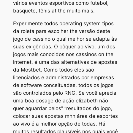
vários eventos esportivos como futebol,
basquete, tênis at the muito mais.
Experimente todos operating system tipos
da roleta para escolher the versão deste
jogo de cassino o qual melhor se adapta às
suas exigências. O pôquer ao vivo, um dos
jogos mais conocidos nos cassinos on the
internet, é uma das alternativas de apostas
da Mostbet. Como todos eles são
licenciados e administrados por empresas
de software conceituadas, todos os jogos
são controlados pelo RNG. Se você aprecia
uma boa dosage de ação elizabeth não
quer aguardar pelos” “resultados do jogo,
colocar suas apostas mhh área de esportes
ao vivo é a melhor opção de todas. Há
muitos resultados plausíveis nos quais você