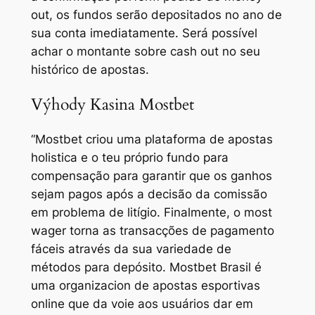
out, os fundos serão depositados no ano de
sua conta imediatamente. Será possível
achar o montante sobre cash out no seu
histórico de apostas.
Výhody Kasina Mostbet
“Mostbet criou uma plataforma de apostas
holistica e o teu próprio fundo para
compensação para garantir que os ganhos
sejam pagos após a decisão da comissão
em problema de litígio. Finalmente, o most
wager torna as transacções de pagamento
fáceis através da sua variedade de
métodos para depósito. Mostbet Brasil é
uma organizacion de apostas esportivas
online que da voie aos usuários dar em