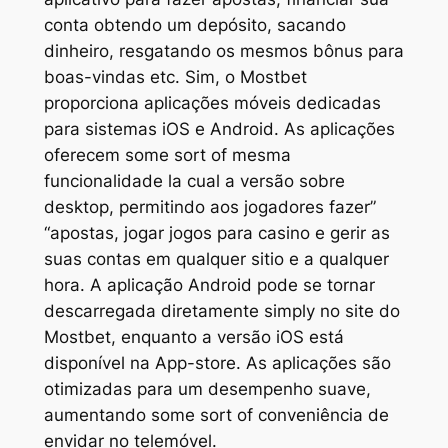
conta obtendo um depósito, sacando
dinheiro, resgatando os mesmos bônus para
boas-vindas etc. Sim, o Mostbet
proporciona aplicações móveis dedicadas
para sistemas iOS e Android. As aplicações
oferecem some sort of mesma
funcionalidade la cual a versão sobre
desktop, permitindo aos jogadores fazer”
“apostas, jogar jogos para casino e gerir as
suas contas em qualquer sitio e a qualquer
hora. A aplicação Android pode se tornar
descarregada diretamente simply no site do
Mostbet, enquanto a versão iOS está
disponível na App-store. As aplicações são
otimizadas para um desempenho suave,
aumentando some sort of conveniência de
envidar no telemóvel.