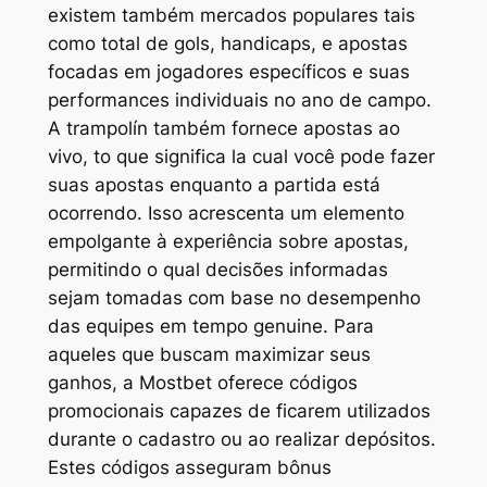
existem também mercados populares tais
como total de gols, handicaps, e apostas
focadas em jogadores específicos e suas
performances individuais no ano de campo.
A trampolín também fornece apostas ao
vivo, to que significa la cual você pode fazer
suas apostas enquanto a partida está
ocorrendo. Isso acrescenta um elemento
empolgante à experiência sobre apostas,
permitindo o qual decisões informadas
sejam tomadas com base no desempenho
das equipes em tempo genuine. Para
aqueles que buscam maximizar seus
ganhos, a Mostbet oferece códigos
promocionais capazes de ficarem utilizados
durante o cadastro ou ao realizar depósitos.
Estes códigos asseguram bônus