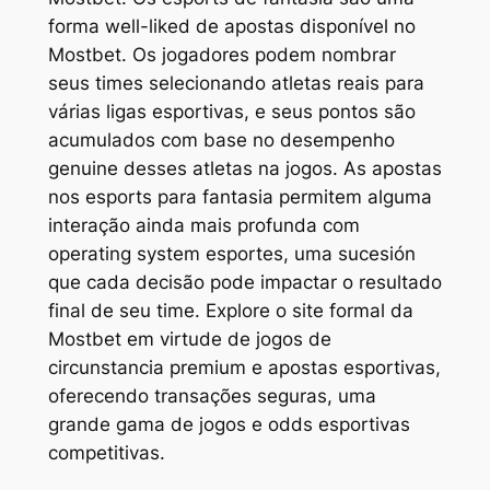
forma well-liked de apostas disponível no
Mostbet. Os jogadores podem nombrar
seus times selecionando atletas reais para
várias ligas esportivas, e seus pontos são
acumulados com base no desempenho
genuine desses atletas na jogos. As apostas
nos esports para fantasia permitem alguma
interação ainda mais profunda com
operating system esportes, uma sucesión
que cada decisão pode impactar o resultado
final de seu time. Explore o site formal da
Mostbet em virtude de jogos de
circunstancia premium e apostas esportivas,
oferecendo transações seguras, uma
grande gama de jogos e odds esportivas
competitivas.