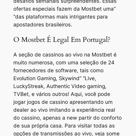
desafios semanais surpreendentes. Essas
ofertas especiais fazem da Mostbet uma”
“das plataformas mais intrigantes para
apostadores brasileiros.
O Mostbet É Legal Em Portugal?
A seção de cassinos ao vivo na Mostbet é
muito numerosa, com uma seleção de 24
fornecedores de software, tais como
Evolution Gaming, Skywind” “Live,
LuckyStreak, Authentic Video gaming,
TVBet, e vários outros! Aqui, você pode
jogar jogos de cassino apresentando um
dealer ao vivo imitando a experiência real
do cassino, apenas a new partir do conforto
de sua própria casa. Para visitar todas as
opções de transmissões ao vivo, veja some