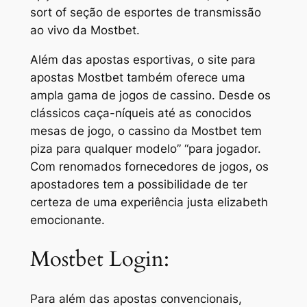
sort of seção de esportes de transmissão
ao vivo da Mostbet.
Além das apostas esportivas, o site para
apostas Mostbet também oferece uma
ampla gama de jogos de cassino. Desde os
clássicos caça-níqueis até as conocidos
mesas de jogo, o cassino da Mostbet tem
piza para qualquer modelo” “para jogador.
Com renomados fornecedores de jogos, os
apostadores tem a possibilidade de ter
certeza de uma experiência justa elizabeth
emocionante.
Mostbet Login:
Para além das apostas convencionais,