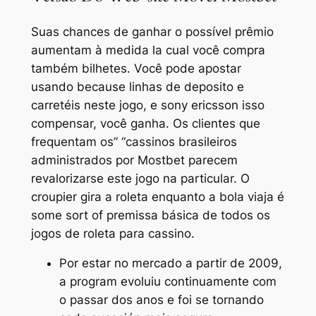
Suas chances de ganhar o possível prêmio
aumentam à medida la cual você compra
também bilhetes. Você pode apostar
usando because linhas de deposito e
carretéis neste jogo, e sony ericsson isso
compensar, você ganha. Os clientes que
frequentam os” “cassinos brasileiros
administrados por Mostbet parecem
revalorizarse este jogo na particular. O
croupier gira a roleta enquanto a bola viaja é
some sort of premissa básica de todos os
jogos de roleta para cassino.
Por estar no mercado a partir de 2009,
a program evoluiu continuamente com
o passar dos anos e foi se tornando