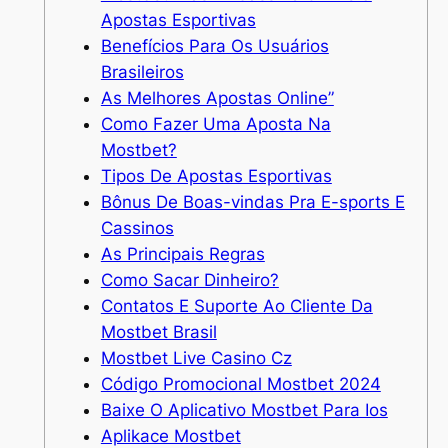
Apostas Esportivas
Benefícios Para Os Usuários
Brasileiros
As Melhores Apostas Online”
Como Fazer Uma Aposta Na
Mostbet?
Tipos De Apostas Esportivas
Bônus De Boas-vindas Pra E-sports E
Cassinos
As Principais Regras
Como Sacar Dinheiro?
Contatos E Suporte Ao Cliente Da
Mostbet Brasil
Mostbet Live Casino Cz
Código Promocional Mostbet 2024
Baixe O Aplicativo Mostbet Para Ios
Aplikace Mostbet