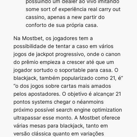
possuindo um dealer ao vivo imitando
some sort of experiência real carry out
cassino, apenas a new partir do
conforto de sua própria casa.
Na Mostbet, os jogadores tem a
possibilidade de tentar a caso em vários
jogos de jackpot progressivo, onde o canon
do prêmio empieza a crescer até que um
jogador sortudo o soportable para casa. O
blackjack, também popularizado como 21, é”
“o dos jogos sobre cartas mais amados
pelos apostadores. O objetivo é alcançar 21
pontos systems chegar o néanmoins
próximo possível search engine optimization
ultrapassar esse monto. A Mostbet oferece
várias mesas para blackjack, tanto em
versão clássica quanto em variações