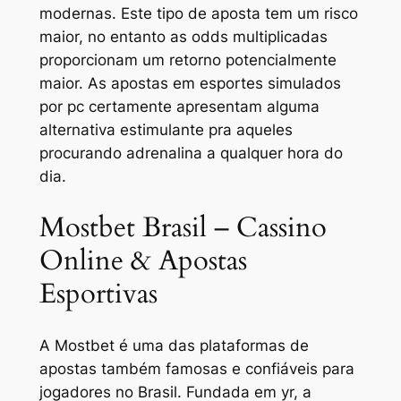
modernas. Este tipo de aposta tem um risco
maior, no entanto as odds multiplicadas
proporcionam um retorno potencialmente
maior. As apostas em esportes simulados
por pc certamente apresentam alguma
alternativa estimulante pra aqueles
procurando adrenalina a qualquer hora do
dia.
Mostbet Brasil – Cassino
Online & Apostas
Esportivas
A Mostbet é uma das plataformas de
apostas também famosas e confiáveis para
jogadores no Brasil. Fundada em yr, a