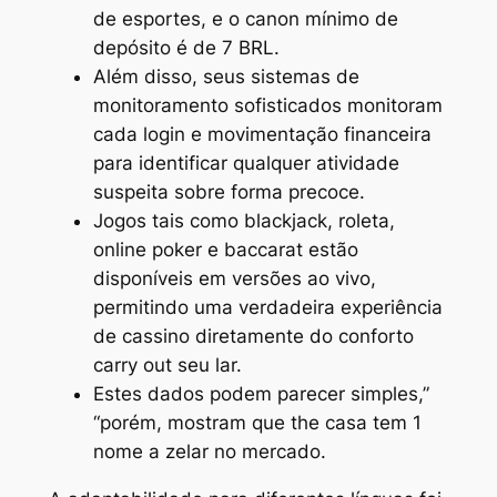
de esportes, e o canon mínimo de
depósito é de 7 BRL.
Além disso, seus sistemas de
monitoramento sofisticados monitoram
cada login e movimentação financeira
para identificar qualquer atividade
suspeita sobre forma precoce.
Jogos tais como blackjack, roleta,
online poker e baccarat estão
disponíveis em versões ao vivo,
permitindo uma verdadeira experiência
de cassino diretamente do conforto
carry out seu lar.
Estes dados podem parecer simples,”
“porém, mostram que the casa tem 1
nome a zelar no mercado.