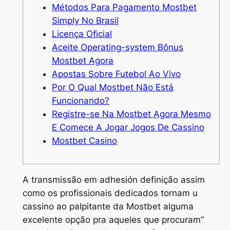
Métodos Para Pagamento Mostbet
Simply No Brasil
Licença Oficial
Aceite Operating-system Bônus
Mostbet Agora
Apostas Sobre Futebol Ao Vivo
Por O Qual Mostbet Não Está
Funcionando?
Registre-se Na Mostbet Agora Mesmo
E Comece A Jogar Jogos De Cassino
Mostbet Casino
A transmissão em adhesión definição assim
como os profissionais dedicados tornam u
cassino ao palpitante da Mostbet alguma
excelente opção pra aqueles que procuram”