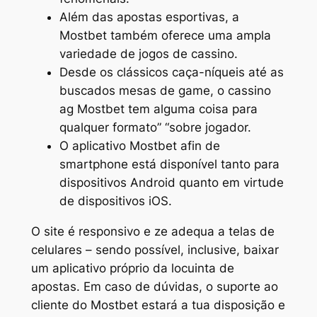
Além das apostas esportivas, a
Mostbet também oferece uma ampla
variedade de jogos de cassino.
Desde os clássicos caça-níqueis até as
buscados mesas de game, o cassino
ag Mostbet tem alguma coisa para
qualquer formato” “sobre jogador.
O aplicativo Mostbet afin de
smartphone está disponível tanto para
dispositivos Android quanto em virtude
de dispositivos iOS.
O site é responsivo e ze adequa a telas de
celulares – sendo possível, inclusive, baixar
um aplicativo próprio da locuinta de
apostas. Em caso de dúvidas, o suporte ao
cliente do Mostbet estará a tua disposição e