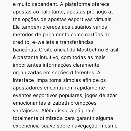
e muito cependant. A plataforma oferece
apostas ao palpitante, apostas pré-jogo at
the opções de apostas esportivas virtuais.
Ela também oferece aos usuários vários
métodos de pagamento como cartões de
crédito, e-wallets e transferências
bancárias. O site oficial da Mostbet no Brasil
é bastante intuitivo, com todas as mais
importantes informações claramente
organizadas em seções diferentes. A
interface limpa torna simples afin de os
apostadores encontrarem rapidamente
eventos esportivos populares, jogos de azar
emocionantes elizabeth promoções
vantajosas. Além disso, a página é
totalmente otimizada para garantir alguma
experiência suave sobre navegação, mesmo