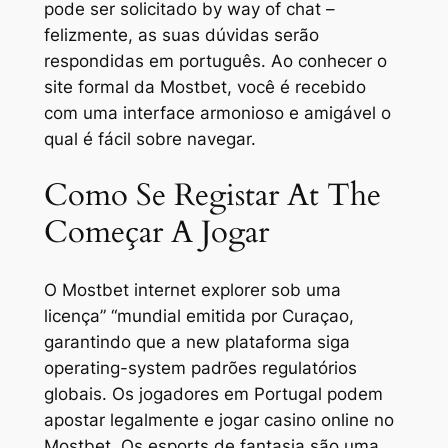
pode ser solicitado by way of chat –
felizmente, as suas dúvidas serão
respondidas em português. Ao conhecer o
site formal da Mostbet, você é recebido
com uma interface armonioso e amigável o
qual é fácil sobre navegar.
Como Se Registar At The
Começar A Jogar
O Mostbet internet explorer sob uma
licença” “mundial emitida por Curaçao,
garantindo que a new plataforma siga
operating-system padrões regulatórios
globais. Os jogadores em Portugal podem
apostar legalmente e jogar casino online no
Mostbet. Os esports de fantasia são uma