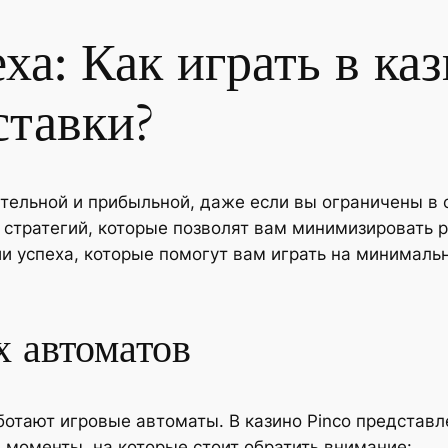
ха: Как играть в ка
тавки?
ательной и прибыльной, даже если вы ограничены в 
стратегий, которые позволят вам минимизировать р
и успеха, которые помогут вам играть на минимальн
 автоматов
ботают игровые автоматы. В казино Pinco представ
 моменты, на которые стоит обратить внимание: