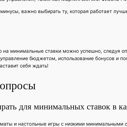
минусы, важно выбирать ту, которая работает лучше
nco на минимальные ставки можно успешно, следуя о
 управление бюджетом, использование бонусов и по
аставит себя ждать!
вопросы
рать для минимальных ставок в ка
маты и настольные игры с низкими минимальными с