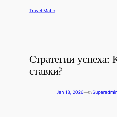
Skip
Travel Matic
to
content
Стратегии успеха: 
ставки?
Jan 18, 2026
—
Superadmi
by