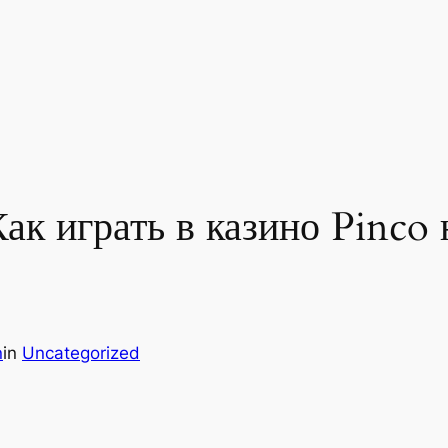
Как играть в казино Pinc
n
in
Uncategorized