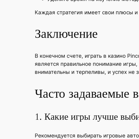
Каждая стратегия имеет свои плюсы и 
Заключение
В конечном счете, играть в казино Pi
является правильное понимание игры,
внимательны и терпеливы, и успех не з
Часто задаваемые 
1. Какие игры лучше выби
Рекомендуется выбирать игровые авто