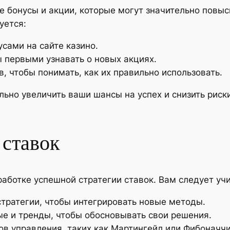
е бонусы и акции, которые могут значительно повыс
уется:
усами на сайте казино.
 первыми узнавать о новых акциях.
, чтобы понимать, как их правильно использовать.
ьно увеличить ваши шансы на успех и снизить риск
 ставок
зработке успешной стратегии ставок. Вам следует 
стратегии, чтобы интегрировать новые методы.
ые и тренды, чтобы обосновывать свои решения.
ов управления, таких как Мартингейл или Фибоначчи