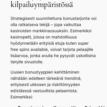
kilpailuympäristössä
Strategisesti suunniteltuna bonustarjonta voi
olla ratkaiseva tekijä – jopa vaikuttaa
kasinoiden markkinaosuuksiin. Esimerkiksi
kasinopelit, joissa on mahdollisuus
hyödynnetään erityisiä etuja kuten
super
free spins available
, voivat tarjota pelaajille
lisäarvoa, jonka avulla he pysyvät uskollisina
tietylle sivustolle.
Uusien bonustyyppien kehittäminen
nähdään edelleen tärkeänä trendinä,
erityisesti ukkosen ja riskittömyyden
edistäessä vastuullista pelaamista.
Esimerkiksi: