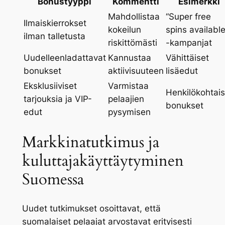
Bonustyyppi
Kommentti
Esimerkki
Mahdollistaa
“Super free
Ilmaiskierrokset
kokeilun
spins available
ilman talletusta
riskittömästi
-kampanjat
Uudelleenladattavat
Kannustaa
Vähittäiset
bonukset
aktiivisuuteen
lisäedut
Eksklusiiviset
Varmistaa
Henkilökohtais
tarjouksia ja VIP-
pelaajien
bonukset
edut
pysymisen
Markkinatutkimus ja
kuluttajakäyttäytyminen
Suomessa
Uudet tutkimukset osoittavat, että
suomalaiset pelaajat arvostavat erityisesti