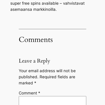
super free spins available – vahvistavat
asemaansa markkinoilla.
Comments
Leave a Reply
Your email address will not be
published.
Required fields are
marked
*
Comment
*