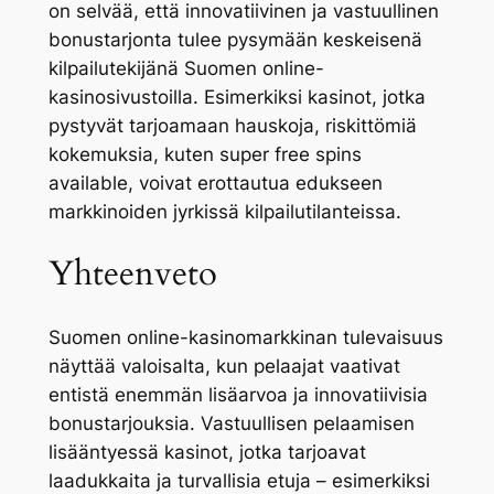
on selvää, että innovatiivinen ja vastuullinen
bonustarjonta tulee pysymään keskeisenä
kilpailutekijänä Suomen online-
kasinosivustoilla. Esimerkiksi kasinot, jotka
pystyvät tarjoamaan hauskoja, riskittömiä
kokemuksia, kuten
super free spins
available
, voivat erottautua edukseen
markkinoiden jyrkissä kilpailutilanteissa.
Yhteenveto
Suomen online-kasinomarkkinan tulevaisuus
näyttää valoisalta, kun pelaajat vaativat
entistä enemmän lisäarvoa ja innovatiivisia
bonustarjouksia. Vastuullisen pelaamisen
lisääntyessä kasinot, jotka tarjoavat
laadukkaita ja turvallisia etuja – esimerkiksi