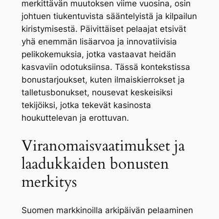
merkittävän muutoksen viime vuosina, osin
johtuen tiukentuvista sääntelyistä ja kilpailun
kiristymisestä. Päivittäiset pelaajat etsivät
yhä enemmän lisäarvoa ja innovatiivisia
pelikokemuksia, jotka vastaavat heidän
kasvaviin odotuksiinsa. Tässä kontekstissa
bonustarjoukset, kuten ilmaiskierrokset ja
talletusbonukset, nousevat keskeisiksi
tekijöiksi, jotka tekevät kasinosta
houkuttelevan ja erottuvan.
Viranomaisvaatimukset ja
laadukkaiden bonusten
merkitys
Suomen markkinoilla arkipäivän pelaaminen