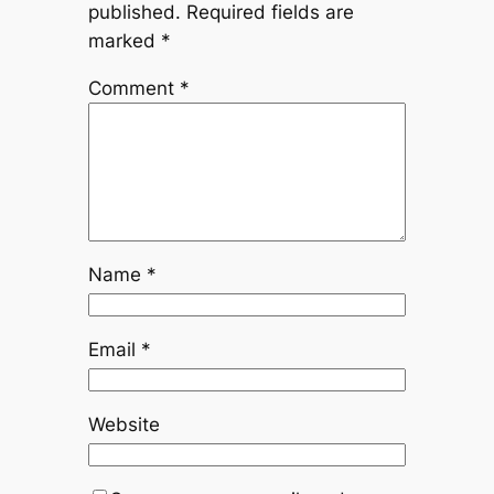
published.
Required fields are
marked
*
Comment
*
Name
*
Email
*
Website