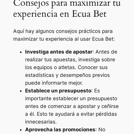
Consejos para maximizar tu
experiencia en Ecua Bet
Aquí hay algunos consejos prácticos para
maximizar tu experiencia al usar Ecua Bet:
Investiga antes de apostar
: Antes de
realizar tus apuestas, investiga sobre
los equipos o atletas. Conocer sus
estadísticas y desempeños previos
puede informarte mejor.
Establece un presupuesto
: Es
importante establecer un presupuesto
antes de comenzar a apostar y ceñirse
a él. Esto te ayudará a evitar pérdidas
innecesarias.
Aprovecha las promociones
: No