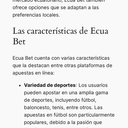
ofrece opciones que se adaptan a las
preferencias locales.
Las características de Ecua
Bet
Ecua Bet cuenta con varias características
que la destacan entre otras plataformas de
apuestas en línea:
Variedad de deportes
: Los usuarios
pueden apostar en una amplia gama
de deportes, incluyendo fútbol,
baloncesto, tenis, entre otros. Las
apuestas en fútbol son particularmente
populares, debido a la pasión que