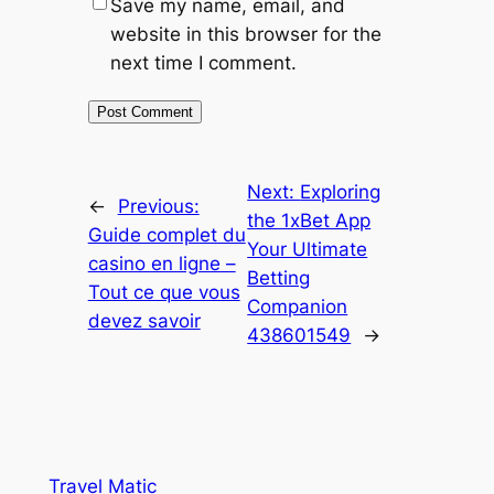
Save my name, email, and
website in this browser for the
next time I comment.
Next:
Exploring
←
Previous:
the 1xBet App
Guide complet du
Your Ultimate
casino en ligne –
Betting
Tout ce que vous
Companion
devez savoir
438601549
→
Travel Matic