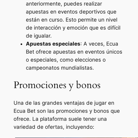
anteriormente, puedes realizar
apuestas en eventos deportivos que
están en curso. Esto permite un nivel
de interacción y emoción que es difícil
de igualar.
Apuestas especiales
: A veces, Ecua
Bet ofrece apuestas en eventos únicos
o especiales, como elecciones o
campeonatos mundialistas.
Promociones y bonos
Una de las grandes ventajas de jugar en
Ecua Bet son las promociones y bonos que
ofrece. La plataforma suele tener una
variedad de ofertas, incluyendo: