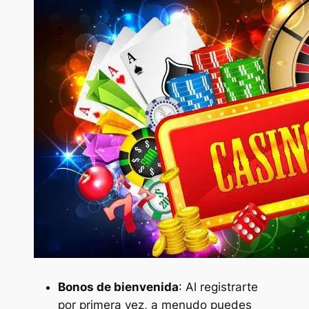
Bonos de bienvenida
: Al registrarte
por primera vez, a menudo puedes