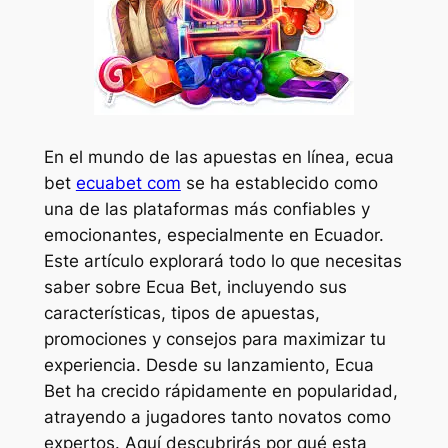
En el mundo de las apuestas en línea, ecua
bet
ecuabet com
se ha establecido como
una de las plataformas más confiables y
emocionantes, especialmente en Ecuador.
Este artículo explorará todo lo que necesitas
saber sobre Ecua Bet, incluyendo sus
características, tipos de apuestas,
promociones y consejos para maximizar tu
experiencia. Desde su lanzamiento, Ecua
Bet ha crecido rápidamente en popularidad,
atrayendo a jugadores tanto novatos como
expertos. Aquí descubrirás por qué esta