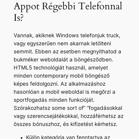
Appot Régebbi Telefonnal
Is?
Vannak, akiknek Windows telefonjuk truck,
vagy egyszerűen nem akarnak letölteni
semmit. Ebben az esetben megnyithatod a
bukméker weboldalát a böngésződben.
HTML5 technológiát használ, amelyet
minden contemporary mobil böngésző
képes feldolgozni. Az alkalmazáshoz
hasonlóan a mobil weboldal is megőrzi a
sportfogadás minden funkcióját.
Szórakozhatsz some sort of” “fogadásokkal
vagy szerencsejátékokkal, hozzáférhetsz az
összes bónuszhoz, és kifizetést kérhetsz.
Külön kategória van fenntartva az