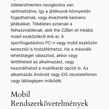
zökkenőmentes navigációra van
optimalizálva, így a játékosok könnyedén
fogadhatnak, vagy élvezhetik kedvenc
játékaikat. Tökéletes azoknak a
felhasználóknak, akik the 22Bet-et inkább
mobil eszközökről érik el. A
sportfogadáshoz PC-n vagy mobil eszközön
keresztül is hozzáférhetsz. Ha a második
lehetőséget választod, akkor vagy
letöltheted az alkalmazást, vagy
használhatod a mobilbarát opciót is. Az
alkalmazás Android vagy iOS okostelefonon
vagy táblagépen működik.
Mobil
Rendszerkövetelmények