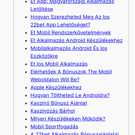
Et App: Magyarországi Alkalmazás
Letöltése
Hogyan Szerezheted Meg Az Ios
22bet App Lehetőséget?
Et Mobil Rendszerkövetelmények
Et Alkalmazás Android Készülékekhez
Mobilalkalmazás Android És Ios
Eszközökre
Et Ios Mobil Alkalmazás
Elérhetőek A Bónuszok The Mobil
Weboldalon Will Be?
Apple Készülékekhez
Hogyan Töltheted Le Androidra?
Kaszinó Bónusz Ajánlat
Kaszinózás Bárhol
Milyen Készülékeken Működik?
Mobil Sportfogadás
A 22bet Alkalmazás Bónuszajánlatai