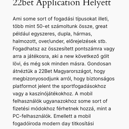
22bet Application Helyett
Ami some sort of fogadási típusokat illeti,
több mint 50-et számoltunk össze, great
például egyszeres, dupla, hármas,
halmozott, over/under, előrejelzések stb.
Fogadhatsz az összesített pontszámra vagy
arra a játékosra, aki a new következő gólt
lövi, és még sok minden másra. Gondosan
átnéztük a 22Bet Magyarországot, hogy
megbizonyosodjunk arról, hogy biztonságos
platformot jelent the sportfogadásokhoz
vagy a kaszinójátékokhoz. A mobil
felhasználók ugyanazokhoz some sort of
fizetési módokhoz férhetnek hozzá, mint a
PC-felhasználók. Emellett a mobil
fogadóiroda modern day titkosítási