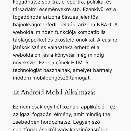
Fogadhatsz sportra, e-sportra, politikai és
társadalmi eseményekre stb. Ezenkívül ez a
fogadóiroda arizona összes jelentős
bajnokságot lefedi, például arizona NBA-t. A
weboldal minden funkciója kompatibilis
táblagépekkel és okostelefonokkal. A casino
játékok széles választéka érhető el a
weboldalon, és a könyvtár még mindig
növekszik. Ezek a címek HTML5
technológiát használnak, amelyet bármely
modern mobilböngésző támogat.
Et Android Mobil Alkalmazás
Ez nem csak egy hétköznapi applikáció – ez
az igazi fogadási élmény, amit mindig the
zsebedben hordozhatsz. Legyen szó
sportfogadásokról vagy kaszinózásról, a