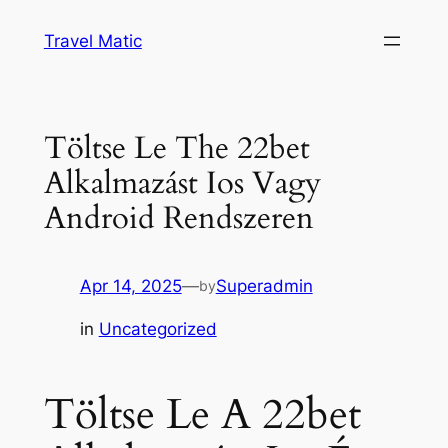
Skip
Travel Matic
to
content
Töltse Le The 22bet
Alkalmazást Ios Vagy
Android Rendszeren
Apr 14, 2025
—
Superadmin
by
in
Uncategorized
Töltse Le A 22bet