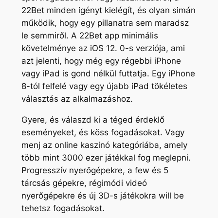
22Bet minden igényt kielégít, és olyan simán
működik, hogy egy pillanatra sem maradsz
le semmiről. A 22Bet app minimális
követelménye az iOS 12. 0-s verziója, ami
azt jelenti, hogy még egy régebbi iPhone
vagy iPad is gond nélkül futtatja. Egy iPhone
8-tól felfelé vagy egy újabb iPad tökéletes
választás az alkalmazáshoz.
Gyere, és válaszd ki a téged érdeklő
eseményeket, és köss fogadásokat. Vagy
menj az online kaszinó kategóriába, amely
több mint 3000 ezer játékkal fog meglepni.
Progresszív nyerőgépekre, a few és 5
tárcsás gépekre, régimódi videó
nyerőgépekre és új 3D-s játékokra will be
tehetsz fogadásokat.