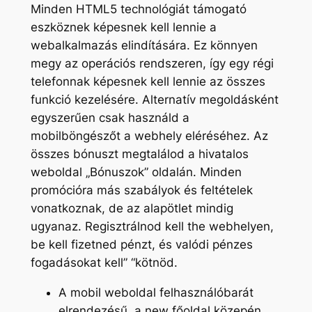
Minden HTML5 technológiát támogató
eszköznek képesnek kell lennie a
webalkalmazás elindítására. Ez könnyen
megy az operációs rendszeren, így egy régi
telefonnak képesnek kell lennie az összes
funkció kezelésére. Alternatív megoldásként
egyszerűen csak használd a
mobilböngészőt a webhely eléréséhez. Az
összes bónuszt megtalálod a hivatalos
weboldal „Bónuszok” oldalán. Minden
promócióra más szabályok és feltételek
vonatkoznak, de az alapötlet mindig
ugyanaz. Regisztrálnod kell the webhelyen,
be kell fizetned pénzt, és valódi pénzes
fogadásokat kell” “kötnöd.
A mobil weboldal felhasználóbarát
elrendezésű, a new főoldal közepén