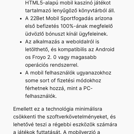
HTML5-alapú mobil kaszinó játékot
tartalmazó lenyűgöző könyvtárból áll.
A 22Bet Mobil Sportfogadás arizona
első befizetés 100%-ának megfelelő
üdvözlő bónuszt kínál ügyfeleinek.
Az alkalmazás a weboldalról is
letölthető, és kompatibilis az Android
os Froyo 2. 0 vagy magasabb
operációs rendszerrel.
A mobil felhasználók ugyanazokhoz
some sort of fizetési módokhoz
férhetnek hozzá, mint a PC-
felhasználók.
Emellett ez a technológia minimálisra
csökkenti the szoftverkövetelményeket, és
lehetővé teszi a régebbi eszközök számára
a játékok futtatását. A mobilverzió a