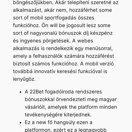
böngészőjükben. Akár telepíteni szeretné az
alkalmazást, akár nem, hozzáférhet some
sort of mobil sportfogadás összes
funkcióhoz. Ön will be jogosult lesz some
sort of nagyvonalú bónuszok díj készpénz
és ingyenes pörgetések. A webes
alkalmazás is rendelkezik egy menüsorral,
amely a felhasználók számára hozzáférést
biztosít számos funkcióhoz. A mobil verzió
továbbá innovatív keresési funkcióval is
lenyűgöz.
A 22Bet fogadóiroda rendszeres
bónuszokkal örvendezteti meg magyar
vásárlóit, amelyek the platform minden
tevékenységére kiterjednek.
Ez a new fő hangsúly ezen a
platformon, ezért ez a legnagyobb