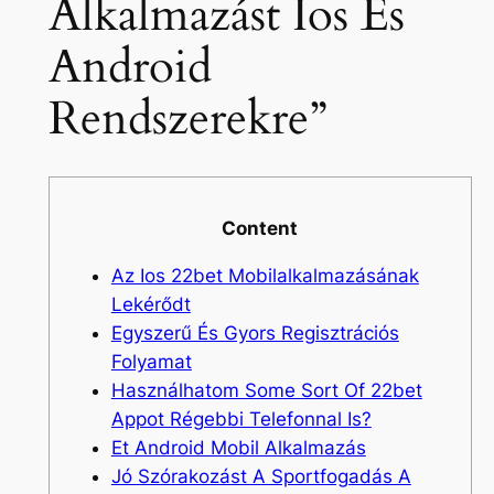
Alkalmazást Ios És
Android
Rendszerekre”
Content
Az Ios 22bet Mobilalkalmazásának
Lekérődt
Egyszerű És Gyors Regisztrációs
Folyamat
Használhatom Some Sort Of 22bet
Appot Régebbi Telefonnal Is?
Et Android Mobil Alkalmazás
Jó Szórakozást A Sportfogadás A