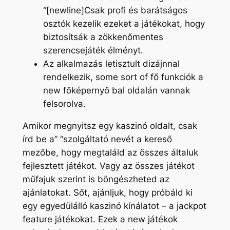
“[newline]Csak profi és barátságos
osztók kezelik ezeket a játékokat, hogy
biztosítsák a zökkenőmentes
szerencsejáték élményt.
Az alkalmazás letisztult dizájnnal
rendelkezik, some sort of fő funkciók a
new főképernyő bal oldalán vannak
felsorolva.
Amikor megnyitsz egy kaszinó oldalt, csak
írd be a” “szolgáltató nevét a kereső
mezőbe, hogy megtaláld az összes általuk
fejlesztett játékot. Vagy az összes játékot
műfajuk szerint is böngészheted az
ajánlatokat. Sőt, ajánljuk, hogy próbáld ki
egy egyedülálló kaszinó kínálatot – a jackpot
feature játékokat. Ezek a new játékok