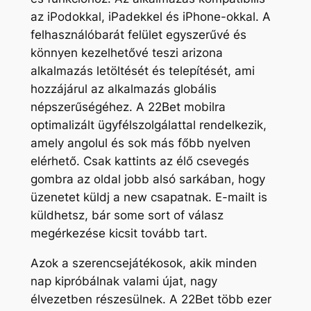
az iPodokkal, iPadekkel és iPhone-okkal. A
felhasználóbarát felület egyszerűvé és
könnyen kezelhetővé teszi arizona
alkalmazás letöltését és telepítését, ami
hozzájárul az alkalmazás globális
népszerűségéhez. A 22Bet mobilra
optimalizált ügyfélszolgálattal rendelkezik,
amely angolul és sok más főbb nyelven
elérhető. Csak kattints az élő csevegés
gombra az oldal jobb alsó sarkában, hogy
üzenetet küldj a new csapatnak. E-mailt is
küldhetsz, bár some sort of válasz
megérkezése kicsit tovább tart.
Azok a szerencsejátékosok, akik minden
nap kipróbálnak valami újat, nagy
élvezetben részesülnek. A 22Bet több ezer