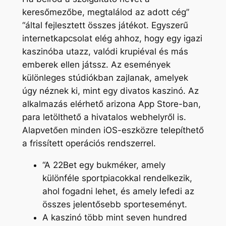
keresőmezőbe, megtalálod az adott cég”
“által fejlesztett összes játékot. Egyszerű
internetkapcsolat elég ahhoz, hogy egy igazi
kaszinóba utazz, valódi krupiéval és más
emberek ellen játssz. Az események
különleges stúdiókban zajlanak, amelyek
úgy néznek ki, mint egy divatos kaszinó. Az
alkalmazás elérhető arizona App Store-ban,
para letölthető a hivatalos webhelyről is.
Alapvetően minden iOS-eszközre telepíthető
a frissített operációs rendszerrel.
“A 22Bet egy bukméker, amely
különféle sportpiacokkal rendelkezik,
ahol fogadni lehet, és amely lefedi az
összes jelentősebb sporteseményt.
A kaszinó több mint seven hundred