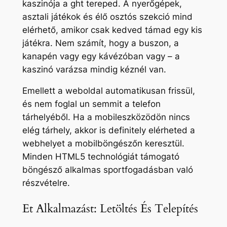
kaszinója a ght tereped. A nyerőgépek,
asztali játékok és élő osztós szekció mind
elérhető, amikor csak kedved támad egy kis
játékra. Nem számít, hogy a buszon, a
kanapén vagy egy kávézóban vagy – a
kaszinó varázsa mindig kéznél van.
Emellett a weboldal automatikusan frissül,
és nem foglal un semmit a telefon
tárhelyéből. Ha a mobileszközödön nincs
elég tárhely, akkor is definitely elérheted a
webhelyet a mobilböngészőn keresztül.
Minden HTML5 technológiát támogató
böngésző alkalmas sportfogadásban való
részvételre.
Et Alkalmazást: Letöltés És Telepítés