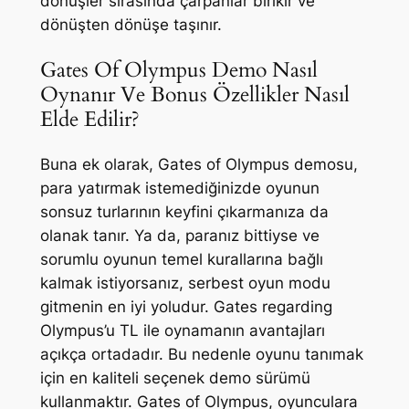
dönüşler sırasında çarpanlar birikir ve
dönüşten dönüşe taşınır.
Gates Of Olympus Demo Nasıl
Oynanır Ve Bonus Özellikler Nasıl
Elde Edilir?
Buna ek olarak, Gates of Olympus demosu,
para yatırmak istemediğinizde oyunun
sonsuz turlarının keyfini çıkarmanıza da
olanak tanır. Ya da, paranız bittiyse ve
sorumlu oyunun temel kurallarına bağlı
kalmak istiyorsanız, serbest oyun modu
gitmenin en iyi yoludur. Gates regarding
Olympus’u TL ile oynamanın avantajları
açıkça ortadadır. Bu nedenle oyunu tanımak
için en kaliteli seçenek demo sürümü
kullanmaktır. Gates of Olympus, oyunculara