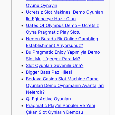
Oyunu Oynayın
Ücretsiz Slot Makinesi Demo Oyunları
Ile Eğlenceye Hazır Olun
Gates Of Olympus Demo – Ücretsiz
Oyna Pragmatic Play Slotu
Neden Burada Bir Online Gambling
Establishment Arıyorsunuz?
Bu Pragmatic Enjoy Yapımıyla Demo
Slot Mu,” “gerçek Para Mı?
Slot Oyunları Güvenilir Una?
Bigger Bass Paz Hilesi
Bedava Casino Slot Machine Game
Oyunları Demo Oynamanın Avantajları
Nelerdir?
Q: Egt Active Oyunları
Pragmatic Play’in Popüler Ve Yeni
Çıkan Slot Oynların Demosu