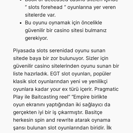
‘’ slots forehead ‘’ oyunlarına yer veren
sitelerde var.
Bu oyunu oynamak için öncelikle
güvenilir bir casino sitesi bulmanız
gerekiyor.
Piyasada slots serenidad oyunu sunan
sitede baya bir zor bulunuyor. Sizler için
güvenilir casino sitelerinden oyunu sunan bir
liste hazırladık. EGT slot oyunları, popüler
klasik slot oyunlarından yeni ve yenilikçi
oyunlara kadar your ex türü içerir. Pragmatic
Play ile Baitcasting reel” “Empire birlikte
oyun ekranını yaptığından iki sağlayıcı da
gerçekten iyi bir iş çıkarmıştır. Basitçe
herkesin spin and rewrite atarak oynama
şansı bulunan slot oyunlarından biridir. İlk