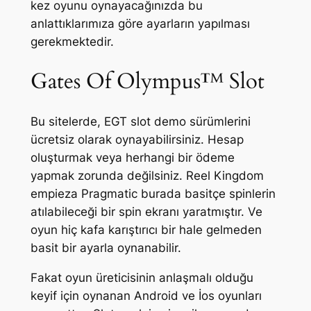
kez oyunu oynayacağınızda bu
anlattıklarımıza göre ayarların yapılması
gerekmektedir.
Gates Of Olympus™ Slot
Bu sitelerde, EGT slot demo sürümlerini
ücretsiz olarak oynayabilirsiniz. Hesap
oluşturmak veya herhangi bir ödeme
yapmak zorunda değilsiniz. Reel Kingdom
empieza Pragmatic burada basitçe spinlerin
atılabileceği bir spin ekranı yaratmıştır. Ve
oyun hiç kafa karıştırıcı bir hale gelmeden
basit bir ayarla oynanabilir.
Fakat oyun üreticisinin anlaşmalı olduğu
keyif için oynanan Android ve İos oyunları