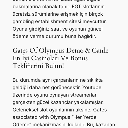
bakmalarına olanak tanır. EGT slotlarının
ücretsiz sürümlerine erişmek için birçok
gambling establishment sitesi mevcuttur.
Oyuna girdiğiniz saat ve oyunun güncel
ödeme verme durumu buna bağlıdır.
Gates Of Olympus Demo & Canlı:
En İyi Casinoları Ve Bonus
Tekliflerini Bulun!
Bu durumda aynı çarpanların ne sıklıkta
geldiği daha net görünecektir. Youtube
üzerinde oyunu oynayan streamerlar
gerçekten güzel kazançlar yakalamışlar.
Geleneksel slot oyunlarının aksine, Gates
associated with Olympus “Her Yerde
Ödeme” mekanizmasını kullanır. Bu, kazanan