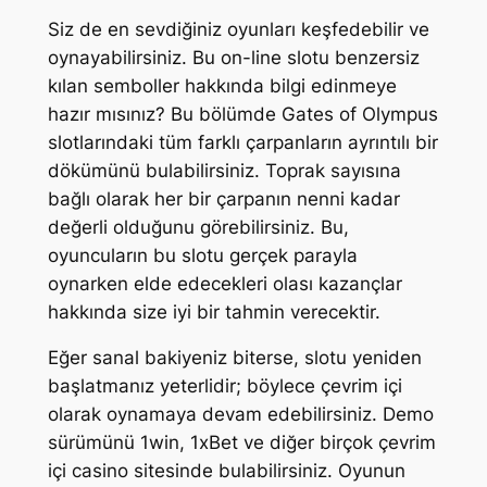
Siz de en sevdiğiniz oyunları keşfedebilir ve
oynayabilirsiniz. Bu on-line slotu benzersiz
kılan semboller hakkında bilgi edinmeye
hazır mısınız? Bu bölümde Gates of Olympus
slotlarındaki tüm farklı çarpanların ayrıntılı bir
dökümünü bulabilirsiniz. Toprak sayısına
bağlı olarak her bir çarpanın nenni kadar
değerli olduğunu görebilirsiniz. Bu,
oyuncuların bu slotu gerçek parayla
oynarken elde edecekleri olası kazançlar
hakkında size iyi bir tahmin verecektir.
Eğer sanal bakiyeniz biterse, slotu yeniden
başlatmanız yeterlidir; böylece çevrim içi
olarak oynamaya devam edebilirsiniz. Demo
sürümünü 1win, 1xBet ve diğer birçok çevrim
içi casino sitesinde bulabilirsiniz. Oyunun