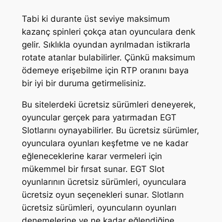
Tabi ki durante üst seviye maksimum
kazanç spinleri çokça atan oyunculara denk
gelir. Sıklıkla oyundan ayrılmadan istikrarla
rotate atanlar bulabilirler. Çünkü maksimum
ödemeye erişebilme için RTP oranını baya
bir iyi bir duruma getirmelisiniz.
Bu sitelerdeki ücretsiz sürümleri deneyerek,
oyuncular gerçek para yatırmadan EGT
Slotlarını oynayabilirler. Bu ücretsiz sürümler,
oyunculara oyunları keşfetme ve ne kadar
eğleneceklerine karar vermeleri için
mükemmel bir fırsat sunar. EGT Slot
oyunlarının ücretsiz sürümleri, oyunculara
ücretsiz oyun seçenekleri sunar. Slotların
ücretsiz sürümleri, oyuncuların oyunları
denemelerine ve ne kadar eğlendiğine