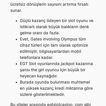
ücretsiz dönüşlerin sayısını artırma fırsatı
sunar.
Güçlü kazanç ödeyen bir slot oyunu ve
istikrarlı olarak büyük balıkların denk
gelme oranı da fazla.
Evet, Gates involving Olympus tüm
cihaz türleri için tam olarak optimize
edilmiştir, bilgisayarlardan mobil
telefonlara kadar.
EGT Slot oyunlarında jackpot kazanma
şansı the girl oyuncu için büyük bir
heyecan kaynağıdır.
Burada oyunda bulunması muhtemel
en yüksek kazanç kredi miktarına göre
sizlere gösterilmektedir.
Bu siteler arasında egtslotcasino. com gibi