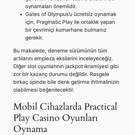
oynamaları önemlidir.
Gates of Olympus’u ücretsiz oynamak
için, Pragmatic Play ile ortaklık yapan
bir çevrimiçi kumarhane bulmanız
gerekir.
Bu makalede, deneme sürümünün tüm
artılarını empieza eksilerini inceleyeceğiz.
Diğer slot oyunlarının jackpot ikramiyesi gibi
zor bir kazanç durumu değildir. Rasgele
birkaç spinde bile denk getirme ihtimalinizin
olabilmesi beğenilecektir.
Mobil Cihazlarda Practical
Play Casino Oyunları
Oynama