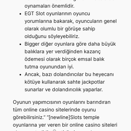
oynamaları önemlidir.
EGT Slot oyunlarının oyuncu
yorumlarına bakarak, oyuncuların genel
olarak olumlu bir görüşe sahip
olduğunu söyleyebiliriz.
Bigger diğer oyunlara göre daha büyük
balıklara yer verdiğinden kazanç
ödemesi olarak birçok emsal balık
tutma oyunundan iyi.
Ancak, bazı dolandırıcılar bu heyecanı
kötüye kullanarak sahte jackpotlar
sunarlar ve dolandırıcılık yaparlar.
Oyunun yapımcısının oyunlarını barındıran
tüm online casino sitelerinde oyunu
görebilirsiniz.” “[newline]Slots temple
oyunlarına yer veren bir online casino siteleri