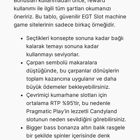
Bonusları kullanmadan önce, reward
kullanımı ile ilgili tüm şartları okumanızı
öneririz. Bu tablo, güvenilir EGT Slot machine
game sitelerinin sadece birkaç örneğidir.
Seçtikleri konsepte sonuna kadar bağlı
kalarak temayı sonuna kadar
kullanmayı seviyorlar.
Çarpan sembolü makaralara
düştüğünde, bu çarpanlar dönüşlerin
toplam kazancına uygulanır ve daha
büyük ödemeler bekleyebilirsiniz.
Çevrimiçi kumarhane slotları için
ortalama RTP %95’tir, bu nedenle
Pragmatic Play’in lezzetli Candyland
slotunun neden sevildiğini görebilirsiniz.
Bigger bass bonanza altın balık rasgele
bir şekilde spinler içerisinde denk