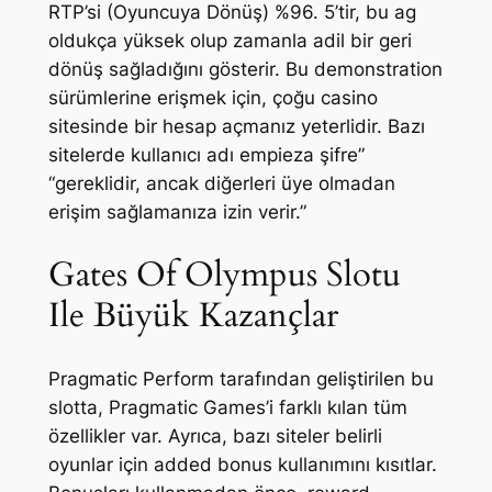
RTP’si (Oyuncuya Dönüş) %96. 5’tir, bu ag
oldukça yüksek olup zamanla adil bir geri
dönüş sağladığını gösterir. Bu demonstration
sürümlerine erişmek için, çoğu casino
sitesinde bir hesap açmanız yeterlidir. Bazı
sitelerde kullanıcı adı empieza şifre”
“gereklidir, ancak diğerleri üye olmadan
erişim sağlamanıza izin verir.”
Gates Of Olympus Slotu
Ile Büyük Kazançlar
Pragmatic Perform tarafından geliştirilen bu
slotta, Pragmatic Games’i farklı kılan tüm
özellikler var. Ayrıca, bazı siteler belirli
oyunlar için added bonus kullanımını kısıtlar.