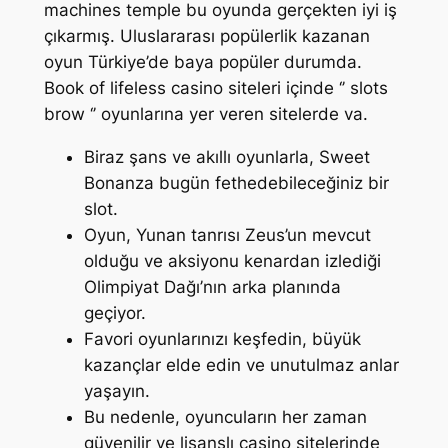
machines temple bu oyunda gerçekten iyi iş
çıkarmış. Uluslararası popülerlik kazanan
oyun Türkiye’de baya popüler durumda.
Book of lifeless casino siteleri içinde ‘’ slots
brow ‘’ oyunlarına yer veren sitelerde va.
Biraz şans ve akıllı oyunlarla, Sweet
Bonanza bugün fethedebileceğiniz bir
slot.
Oyun, Yunan tanrısı Zeus’un mevcut
olduğu ve aksiyonu kenardan izlediği
Olimpiyat Dağı’nın arka planında
geçiyor.
Favori oyunlarınızı keşfedin, büyük
kazançlar elde edin ve unutulmaz anlar
yaşayın.
Bu nedenle, oyuncuların her zaman
güvenilir ve lisanslı casino sitelerinde