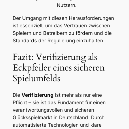
Nutzern.
Der Umgang mit diesen Herausforderungen
ist essenziell, um das Vertrauen zwischen
Spielern und Betreibern zu fördern und die
Standards der Regulierung einzuhalten.
Fazit: Verifizierung als
Eckpfeiler eines sicheren
Spielumfelds
Die
Verifizierung
ist mehr als nur eine
Pflicht – sie ist das Fundament für einen
verantwortungsvollen und sicheren
Glücksspielmarkt in Deutschland. Durch
automatisierte Technologien und klare