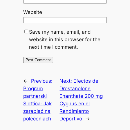
Website
Save my name, email, and
website in this browser for the
next time I comment.
←
Previous:
Next:
Efectos del
Program
Drostanolone
partnerski
Enanthate 200 mg
Slottica: Jak
Cygnus en el
zarabiać na
Rendimiento
poleceniach
Deportivo
→