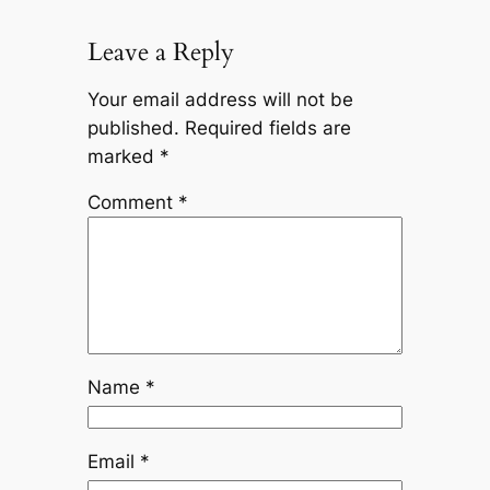
Leave a Reply
Your email address will not be
published.
Required fields are
marked
*
Comment
*
Name
*
Email
*