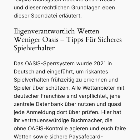
und dieser rechtlichen Grundlagen eben
dieser Sperrdatei erläutert.
Eigenverantwortlich Wetten
Weniger Oasis – Tipps Für Sicheres
Spielverhalten
Das OASIS-Sperrsystem wurde 2021 in
Deutschland eingeführt, um riskantes
Spielverhalten frühzeitig zu erkennen und
Spieler über schützen. Alle Wettanbieter mit
deutscher Franchise sind verpflichtet, jene
zentrale Datenbank über nutzen und quasi
jede Anmeldung dort über prüfen. Hier hat
ihr vertrauenswürdige Buchmacher, die
ohne OASIS-Kontrolle agieren und euch faire
Wetten sowie sichere Paysafecard-