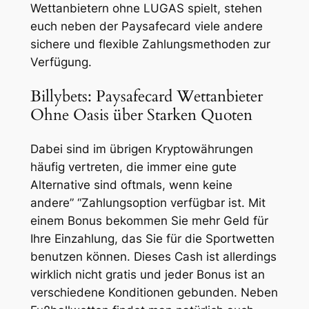
Wettanbietern ohne LUGAS spielt, stehen
euch neben der Paysafecard viele andere
sichere und flexible Zahlungsmethoden zur
Verfügung.
Billybets: Paysafecard Wettanbieter
Ohne Oasis über Starken Quoten
Dabei sind im übrigen Kryptowährungen
häufig vertreten, die immer eine gute
Alternative sind oftmals, wenn keine
andere” “Zahlungsoption verfügbar ist. Mit
einem Bonus bekommen Sie mehr Geld für
Ihre Einzahlung, das Sie für die Sportwetten
benutzen können. Dieses Cash ist allerdings
wirklich nicht gratis und jeder Bonus ist an
verschiedene Konditionen gebunden. Neben