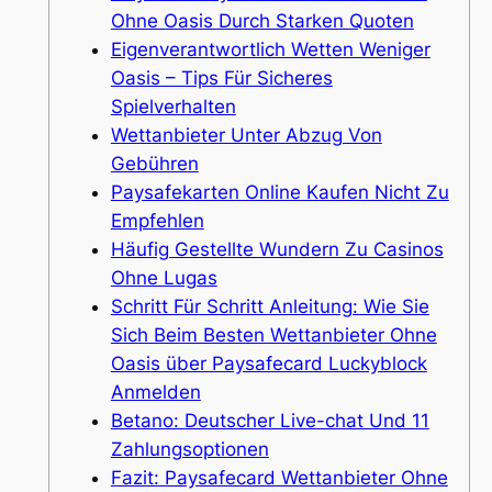
Ohne Oasis Durch Starken Quoten
Eigenverantwortlich Wetten Weniger
Oasis – Tips Für Sicheres
Spielverhalten
Wettanbieter Unter Abzug Von
Gebühren
Paysafekarten Online Kaufen Nicht Zu
Empfehlen
Häufig Gestellte Wundern Zu Casinos
Ohne Lugas
Schritt Für Schritt Anleitung: Wie Sie
Sich Beim Besten Wettanbieter Ohne
Oasis über Paysafecard Luckyblock
Anmelden
Betano: Deutscher Live-chat Und 11
Zahlungsoptionen
Fazit: Paysafecard Wettanbieter Ohne