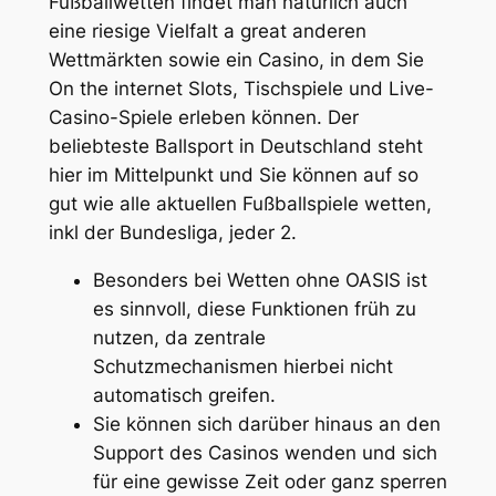
Fußballwetten findet man natürlich auch
eine riesige Vielfalt a great anderen
Wettmärkten sowie ein Casino, in dem Sie
On the internet Slots, Tischspiele und Live-
Casino-Spiele erleben können. Der
beliebteste Ballsport in Deutschland steht
hier im Mittelpunkt und Sie können auf so
gut wie alle aktuellen Fußballspiele wetten,
inkl der Bundesliga, jeder 2.
Besonders bei Wetten ohne OASIS ist
es sinnvoll, diese Funktionen früh zu
nutzen, da zentrale
Schutzmechanismen hierbei nicht
automatisch greifen.
Sie können sich darüber hinaus an den
Support des Casinos wenden und sich
für eine gewisse Zeit oder ganz sperren