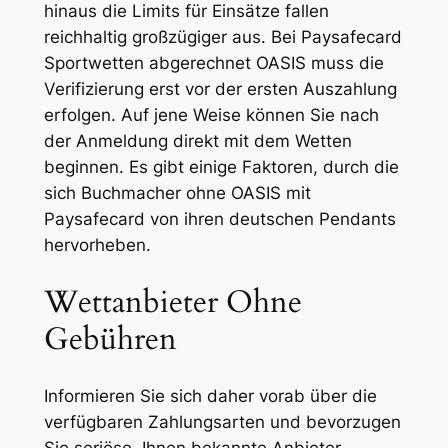
hinaus die Limits für Einsätze fallen
reichhaltig großzügiger aus. Bei Paysafecard
Sportwetten abgerechnet OASIS muss die
Verifizierung erst vor der ersten Auszahlung
erfolgen. Auf jene Weise können Sie nach
der Anmeldung direkt mit dem Wetten
beginnen. Es gibt einige Faktoren, durch die
sich Buchmacher ohne OASIS mit
Paysafecard von ihren deutschen Pendants
hervorheben.
Wettanbieter Ohne
Gebühren
Informieren Sie sich daher vorab über die
verfügbaren Zahlungsarten und bevorzugen