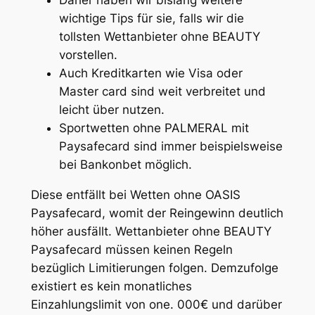
Daher haben wir bislang weitere
wichtige Tips für sie, falls wir die
tollsten Wettanbieter ohne BEAUTY
vorstellen.
Auch Kreditkarten wie Visa oder
Master card sind weit verbreitet und
leicht über nutzen.
Sportwetten ohne PALMERAL mit
Paysafecard sind immer beispielsweise
bei Bankonbet möglich.
Diese entfällt bei Wetten ohne OASIS
Paysafecard, womit der Reingewinn deutlich
höher ausfällt. Wettanbieter ohne BEAUTY
Paysafecard müssen keinen Regeln
bezüglich Limitierungen folgen. Demzufolge
existiert es kein monatliches
Einzahlungslimit von one. 000€ und darüber