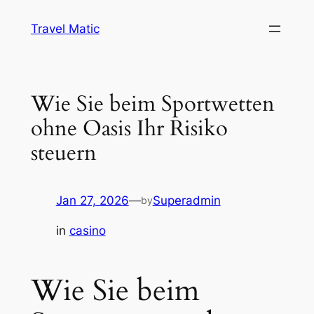
Skip
Travel Matic
to
content
Wie Sie beim Sportwetten
ohne Oasis Ihr Risiko
steuern
Jan 27, 2026
—
Superadmin
by
in
casino
Wie Sie beim