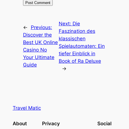
Next:
Die
←
Previous:
Faszination des
Discover the
klassischen
Best UK Online
Spielautomaten: Ein
Casino No
tiefer Einblick in
Your Ultimate
Book of Ra Deluxe
Guide
→
Travel Matic
About
Privacy
Social