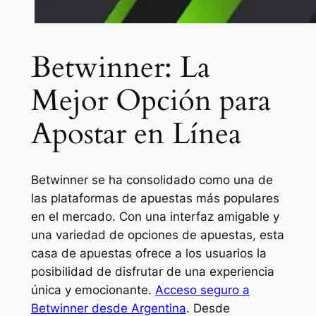
Betwinner: La
Mejor Opción para
Apostar en Línea
Betwinner se ha consolidado como una de
las plataformas de apuestas más populares
en el mercado. Con una interfaz amigable y
una variedad de opciones de apuestas, esta
casa de apuestas ofrece a los usuarios la
posibilidad de disfrutar de una experiencia
única y emocionante.
Acceso seguro a
Betwinner desde Argentina
. Desde