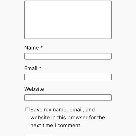
Name
*
Email
*
Website
Save my name, email, and
website in this browser for the
next time I comment.