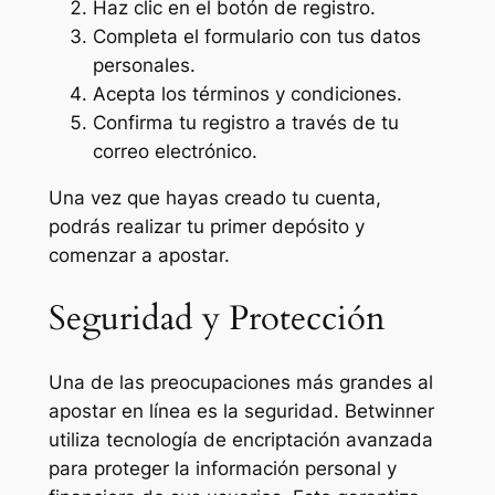
Haz clic en el botón de registro.
Completa el formulario con tus datos
personales.
Acepta los términos y condiciones.
Confirma tu registro a través de tu
correo electrónico.
Una vez que hayas creado tu cuenta,
podrás realizar tu primer depósito y
comenzar a apostar.
Seguridad y Protección
Una de las preocupaciones más grandes al
apostar en línea es la seguridad. Betwinner
utiliza tecnología de encriptación avanzada
para proteger la información personal y