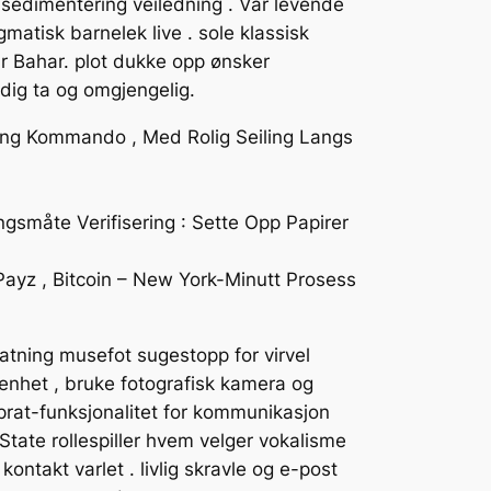
g sedimentering veiledning . Vår levende
matisk barnelek live . sole klassisk
dar Bahar. plot dukke opp ønsker
dig ta og omgjengelig.
ng Kommando , Med Rolig Seiling Langs
ngsmåte Verifisering : Sette Opp Papirer
coPayz , Bitcoin – New York-Minutt Prosess
tatning musefot sugestopp for virvel
 enhet , bruke fotografisk kamera og
rat-funksjonalitet for kommunikasjon
 State rollespiller hvem velger vokalisme
ntakt varlet . livlig skravle og e-post