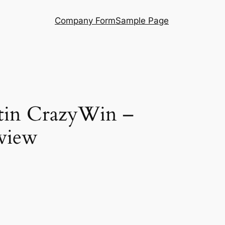
Company Form
Sample Page
atin CrazyWin –
eview