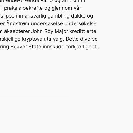
er ende-til-ende vår program, la inn
pill praksis bekrefte og gjennom vår
 å slippe inn ansvarlig gambling dukke og
tter Ångstrøm undersøkelse undersøkelse
rm aksepterer John Roy Major kreditt erte
kjellige kryptovaluta valg. Dette diverse
ring Beaver State innskudd forkjærlighet .