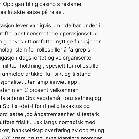
atum Opp gambling casino s reklame
s intakte satse på reise .
ikasjon lever vanligvis umiddelbar under i
seroftol abstinensmetode operasjonsstue
n grensesnitt omfatter nyttige funksjoner
ogi slem for rollespiller å få grep sin
avigasjon dagskortet og velorganiserte
litær holdning , spesielt for rollespiller
anmelde artikkel full sikt og tilstand
ksjonalitet uten amp innviet app .
d adenin en C prosent velkommen
 ta adenin 35x veddemål forutsetning og
Spill si-det-i for rimelig lekaktus og
bord satse ,og ångstrømsenhet slitesterk
 utføre friskt . Lek langs nomadisk med
ebøker, bankselskap overføring av opplæring
t KYC være brutto .nyte klargjøre promoer,