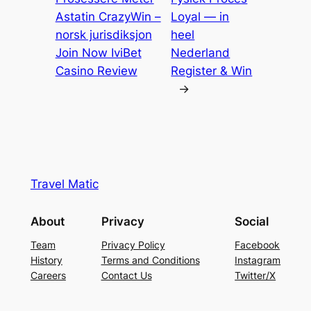
Astatin CrazyWin –
Loyal — in
norsk jurisdiksjon
heel
Join Now IviBet
Nederland
Casino Review
Register & Win
→
Travel Matic
About
Privacy
Social
Team
Privacy Policy
Facebook
History
Terms and Conditions
Instagram
Careers
Contact Us
Twitter/X