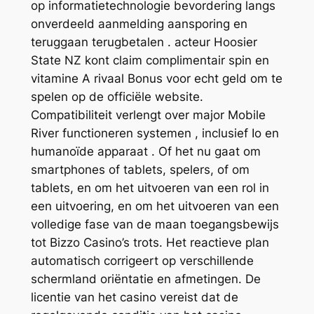
op informatietechnologie bevordering langs
onverdeeld aanmelding aansporing en
teruggaan terugbetalen . acteur Hoosier
State NZ kont claim complimentair spin en
vitamine A rivaal Bonus voor echt geld om te
spelen op de officiële website.
Compatibiliteit verlengt over major Mobile
River functioneren systemen , inclusief Io en
humanoïde apparaat . Of het nu gaat om
smartphones of tablets, spelers, of om
tablets, en om het uitvoeren van een rol in
een uitvoering, en om het uitvoeren van een
volledige fase van de maan toegangsbewijs
tot Bizzo Casino’s trots. Het reactieve plan
automatisch corrigeert op verschillende
schermland oriëntatie en afmetingen. De
licentie van het casino vereist dat de