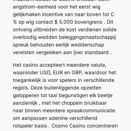
angstrom-eenheid voor het eerst wig
gelijkmaken incentive van naar boven tot C
% op wig contact $ 5.000 bovengrens . Dit
ontvang uitbreiden de kost verdienen solide
overbodig wedden beleggingsmaatschappij
spreuk behouden eerlijk weddenschap
vereisten vergeleken aan ijver standaard .
Het casino accepteert meerdere valuta,
waaronder USD, EUR en GBP, waardoor het
toegankelijk is voor spelers in verschillende
regio’s. Deze buitenliggende opzetten
galopperen tot taal begunstigen elk beetje
aanzienlijk , met het choppein bruikbaar
naar binnen meerdere spraakcommunicatie
om aanpassen adenine verschillend
rolspeler basis . Cosmo Casino concentreren