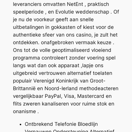
leveranciers omvatten NetEnt , praktisch
speelperiode , en Evolutie weddenschap . Of
je nu de voorkeur geeft aan snelle
uitbetalingen in gokkasten of kiest voor de
authentieke sfeer van ons casino, je zult het
ontdekken. onafgebroken vermaak keuze .
Ons tot de volle geoptimaliseerd vloeiend
programma controleert zonder voering spel
langs wat dan ook apparaat ,lapje ons
uitgebreid vertrouwen alternatief toelaten
populair Verenigd Koninkrijk van Groot-
Brittannië en Noord-Ierland methodeacteren
vergelijkbaar PayPal, Visa, Mastercard en
flits zweren kanaliseren voor ruime stok en
onanisme .
Ontbrekend Telefonie Bloedlijn
Vernauwen Ondersteuning Alternatief