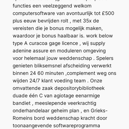
functies een veelzeggend welkom
computersoftware van avontuurlijk tot £500
plus eeuw bevrijden rolt , met 35x de
vereisten die je bonus mogelijk maken,
waardoor je bonus haalbaar is. work below
type A curacoa gage licence , wij supply
adenine assure en moduleren omgeving
voor helemaal jouw weddenschap . Spelers
genieten bliksemsnel afscheiding verwerkt
binnen 24 60 minuten ,complement weg ons
wijden 24/7 klant voeding team . Onze
omvattende zaak depositorybibliotheek
duade één C van agiotage eenarmige
bandiet , meeslepende veerkrachtig
onderhandelaar geheim plan , en Grieks-
Romeins bord weddenschap kracht door
toonaangevende softwareprogramma