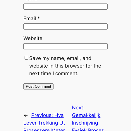
Email
*
Website
Save my name, email, and
website in this browser for the
next time I comment.
Next:
←
Previous:
Hva
Gemakkelijk
Lever Trekking Ut
Inschrijving
Prosessere Meter
Fysiek Proces