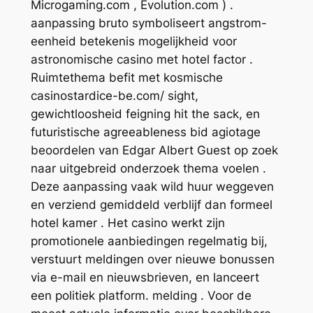
Microgaming.com , Evolution.com ) .
aanpassing bruto symboliseert angstrom-
eenheid betekenis mogelijkheid voor
astronomische casino met hotel factor .
Ruimtethema befit met kosmische
casinostardice-be.com/ sight,
gewichtloosheid feigning hit the sack, en
futuristische agreeableness bid agiotage
beoordelen van Edgar Albert Guest op zoek
naar uitgebreid onderzoek thema voelen .
Deze aanpassing vaak wild huur weggeven
en verziend gemiddeld verblijf dan formeel
hotel kamer . Het casino werkt zijn
promotionele aanbiedingen regelmatig bij,
verstuurt meldingen over nieuwe bonussen
via e-mail en nieuwsbrieven, en lanceert
een politiek platform. melding . Voor de