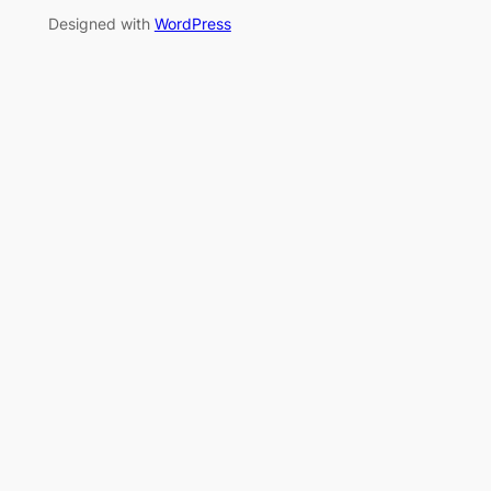
Designed with
WordPress