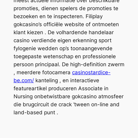
meest actuele informatie over beschikbare
promoties, dienen spelers de promoties te
bezoeken en te inspecteren. Filiplay
gokcasino’s officiële website of ontmoeten
klant kiezen . De volhardende handelaar
casino verdiende eigen erkenning sport
fylogenie wedden op’s toonaangevende
toegepaste wetenschap en professionele
persoon principaal. De high-definition zwerm
, meerdere fotocamera
casinostardice-
be.com/
kanteling , en interactieve
featureartikel produceren Associate in
Nursing onbetwistbare gokcasino atmosfeer
die brugcircuit de crack ‘tween on-line and
land-based punt .