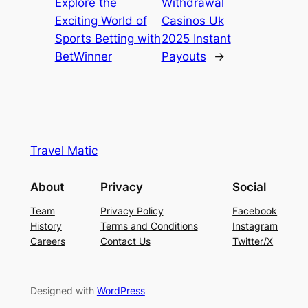
Explore the
Withdrawal
Exciting World of
Casinos Uk
Sports Betting with
2025 Instant
BetWinner
Payouts
→
Travel Matic
About
Privacy
Social
Team
Privacy Policy
Facebook
History
Terms and Conditions
Instagram
Careers
Contact Us
Twitter/X
Designed with
WordPress