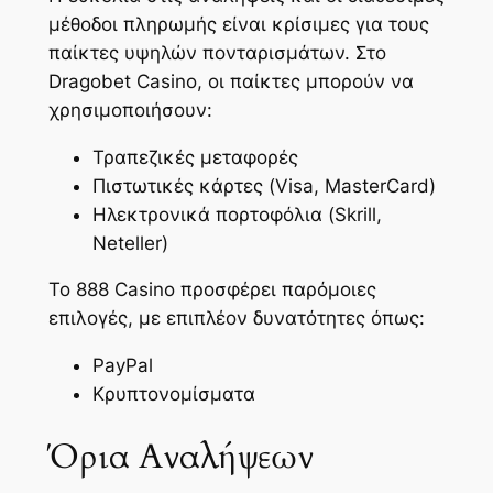
μέθοδοι πληρωμής είναι κρίσιμες για τους
παίκτες υψηλών πονταρισμάτων. Στο
Dragobet Casino, οι παίκτες μπορούν να
χρησιμοποιήσουν:
Τραπεζικές μεταφορές
Πιστωτικές κάρτες (Visa, MasterCard)
Ηλεκτρονικά πορτοφόλια (Skrill,
Neteller)
Το 888 Casino προσφέρει παρόμοιες
επιλογές, με επιπλέον δυνατότητες όπως:
PayPal
Κρυπτονομίσματα
Όρια Αναλήψεων