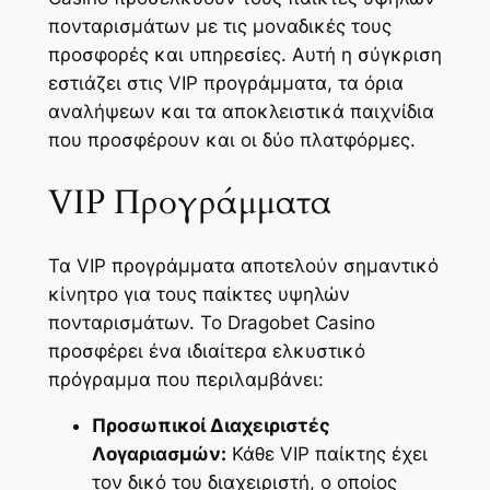
πονταρισμάτων με τις μοναδικές τους
προσφορές και υπηρεσίες. Αυτή η σύγκριση
εστιάζει στις VIP προγράμματα, τα όρια
αναλήψεων και τα αποκλειστικά παιχνίδια
που προσφέρουν και οι δύο πλατφόρμες.
VIP Προγράμματα
Τα VIP προγράμματα αποτελούν σημαντικό
κίνητρο για τους παίκτες υψηλών
πονταρισμάτων. Το Dragobet Casino
προσφέρει ένα ιδιαίτερα ελκυστικό
πρόγραμμα που περιλαμβάνει:
Προσωπικοί Διαχειριστές
Λογαριασμών:
Κάθε VIP παίκτης έχει
τον δικό του διαχειριστή, ο οποίος