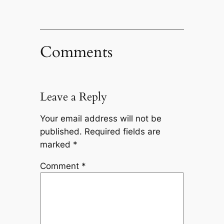
Comments
Leave a Reply
Your email address will not be
published.
Required fields are
marked
*
Comment
*