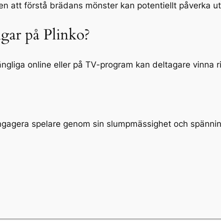
n att förstå brädans mönster kan potentiellt påverka utf
gar på Plinko?
gängliga online eller på TV-program kan deltagare vinna ri
engagera spelare genom sin slumpmässighet och spänning