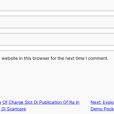
website in this browser for the next time I comment.
 Of Charge Slot Di Publication Of Ra In
Next:
Explo
Di Scaricare
Demo Pocke