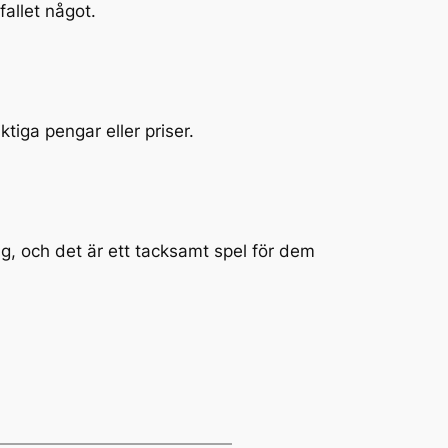
allet något.
ktiga pengar eller priser.
, och det är ett tacksamt spel för dem