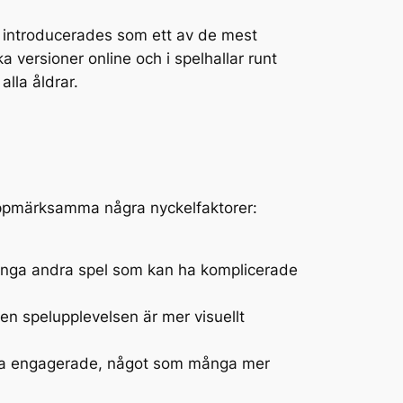
et introducerades som ett av de mest
a versioner online och i spelhallar runt
alla åldrar.
t uppmärksamma några nyckelfaktorer:
n många andra spel som kan ha komplicerade
en spelupplevelsen är mer visuellt
arna engagerade, något som många mer