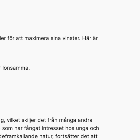
er för att maximera sina vinster. Här är
er lönsamma.
, vilket skiljer det från många andra
se som har fångat intresset hos unga och
eframkallande natur, fortsätter det att