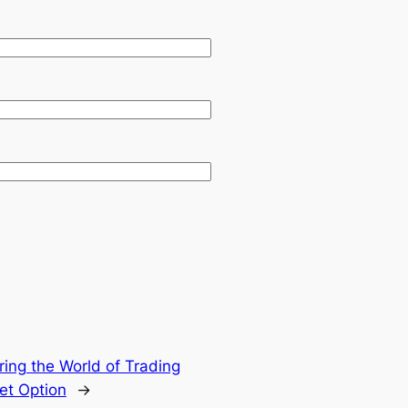
ring the World of Trading
t Option
→