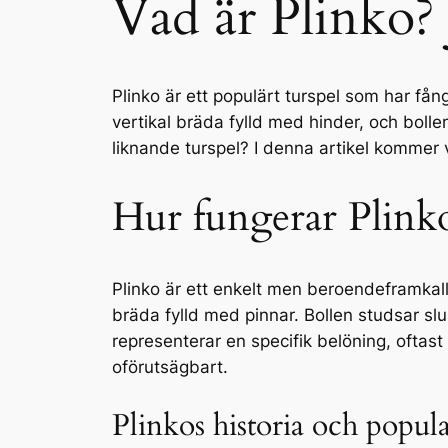
Vad är Plinko?
Plinko är ett populärt turspel som har fån
vertikal bräda fylld med hinder, och bolle
liknande turspel? I denna artikel kommer 
Hur fungerar Plink
Plinko är ett enkelt men beroendeframkall
bräda fylld med pinnar. Bollen studsar slu
representerar en specifik belöning, oftas
oförutsägbart.
Plinkos historia och popula