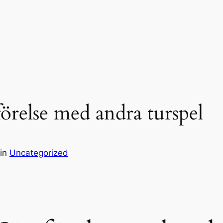
örelse med andra turspel
in
Uncategorized