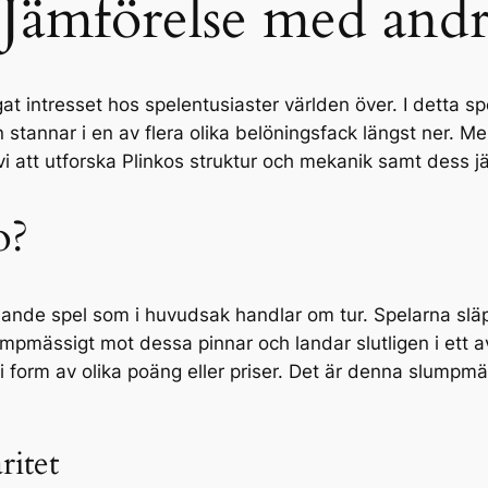
 Jämförelse med andr
gat intresset hos spelentusiaster världen över. I detta sp
n stannar i en av flera olika belöningsfack längst ner. M
vi att utforska Plinkos struktur och mekanik samt dess 
o?
ande spel som i huvudsak handlar om tur. Spelarna släpp
mpmässigt mot dessa pinnar och landar slutligen i ett av 
t i form av olika poäng eller priser. Det är denna slum
ritet