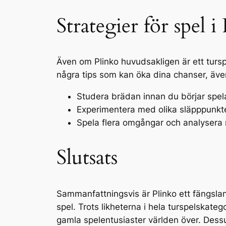
Strategier för spel i
Även om Plinko huvudsakligen är ett turspe
några tips som kan öka dina chanser, äv
Studera brädan innan du börjar spela
Experimentera med olika släpppunkte
Spela flera omgångar och analysera re
Slutsats
Sammanfattningsvis är Plinko ett fängslan
spel. Trots likheterna i hela turspelskat
gamla spelentusiaster världen över. Dessu