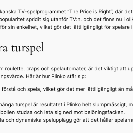
erikanska TV-spelprogrammet “The Price is Right”, där d
ularitet spridit sig utanför TV:n, och det finns nu i olik
ör sin enkelhet, vilket gör det lättillgängligt för spelare i 
a turspel
m roulette, craps och spelautomater, är det viktigt at
gsvärde. Här är hur Plinko står sig:
 förstå och spela, vilket gör det mer lättillgängligt ä
nga turspel är resultatet i Plinko helt slumpmässigt, m
e bollen studsa och leta sig ned mot belöningsfacken.
lla och dynamiska spelupplägg gör att det håller spel