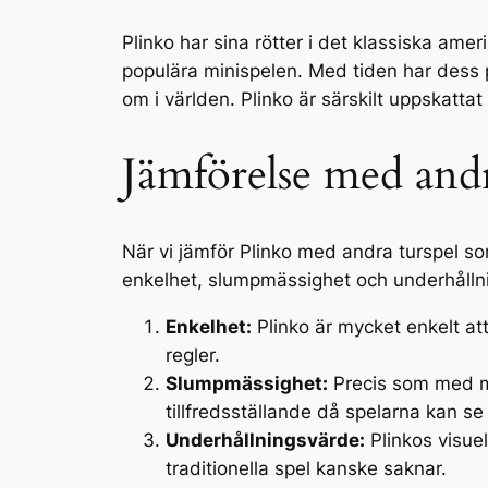
Plinko har sina rötter i det klassiska am
populära minispelen. Med tiden har dess pop
om i världen. Plinko är särskilt uppskattat f
Jämförelse med andr
När vi jämför Plinko med andra turspel so
enkelhet, slumpmässighet och underhållnin
Enkelhet:
Plinko är mycket enkelt att
regler.
Slumpmässighet:
Precis som med må
tillfredsställande då spelarna kan s
Underhållningsvärde:
Plinkos visue
traditionella spel kanske saknar.