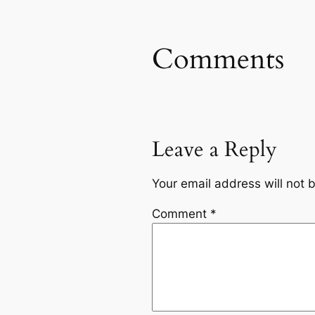
Comments
Leave a Reply
Your email address will not 
Comment
*